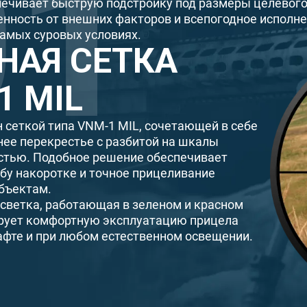
печивает быструю подстройку под размеры целевого
енность от внешних факторов и всепогодное исполн
самых суровых условиях.
НАЯ СЕТКА
1 MIL
 сеткой типа VNM-1 MIL, сочетающей в себе
ее перекрестье с разбитой на шкалы
стью. Подобное решение обеспечивает
бу накоротке и точное прицеливание
бъектам.
дсветка, работающая в зеленом и красном
ирует комфортную эксплуатацию прицела
фте и при любом естественном освещении.