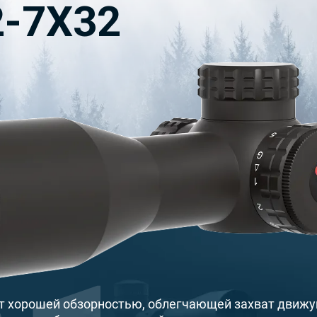
2-7X32
т хорошей обзорностью, облегчающей захват движ