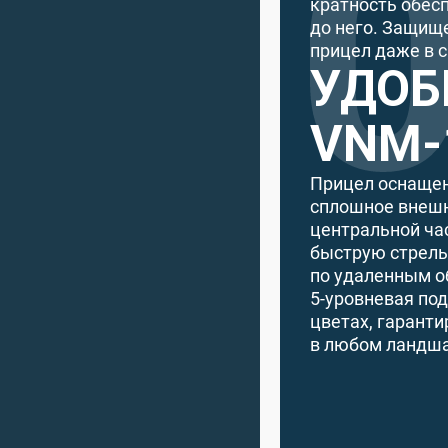
кратность обес
до него. Защищ
прицел даже в 
УДОБ
VNM-
Прицел оснащен
сплошное внешн
центральной ча
быструю стрель
по удаленным о
5-уровневая по
цветах, гарант
в любом ландша