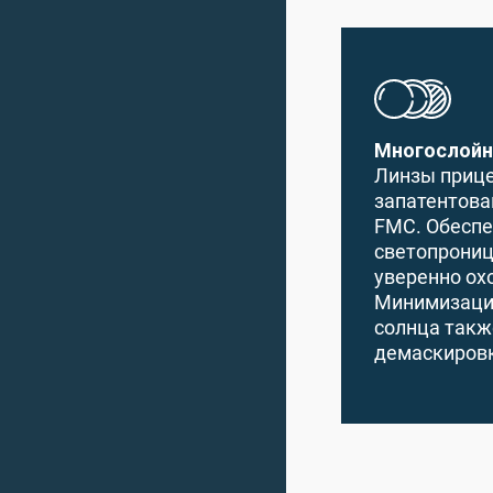
Многослойн
Линзы прице
запатентов
FMC. Обесп
светопрониц
уверенно ох
Минимизация
солнца такж
демаскировк