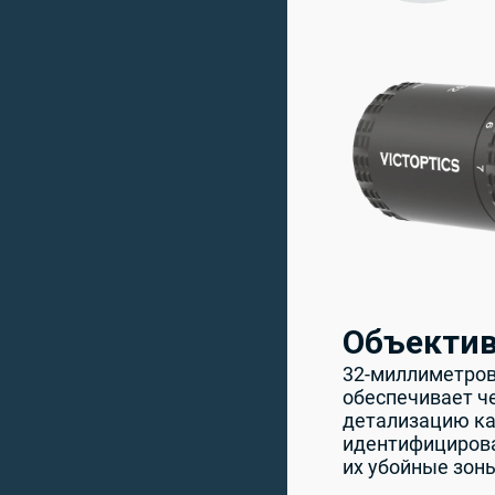
Объектив
32-миллиметров
обеспечивает ч
детализацию ка
идентифицирова
их убойные зон