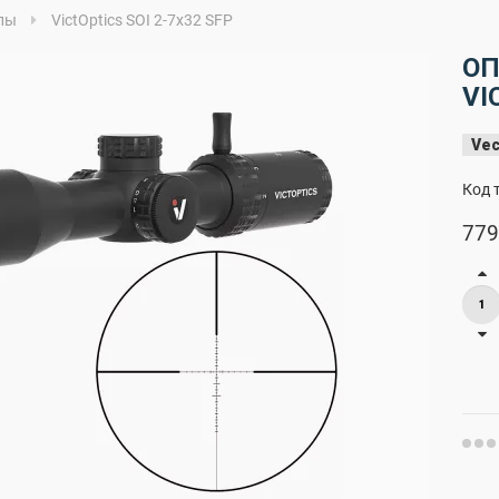
лы
VictOptics SOI 2-7x32 SFP
ОП
VI
Vec
Код 
779