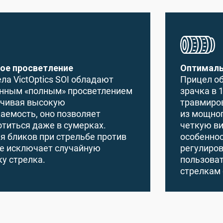
ое просветление
Оптималь
ла VictOptics SOI обладают
Прицел о
анным «полным» просветлением
зрачка в 
ечивая высокую
травмиров
аемость, оно позволяет
из мощног
отиться даже в сумерках.
четкую в
 бликов при стрельбе против
особеннос
е исключает случайную
регулиров
у стрелка.
пользоват
стрелкам 