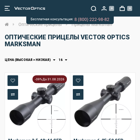
0
0
8 (800) 222-98-82
Бесплатная консультация:
Оптические прицелы
Прицелы Marksman
ОПТИЧЕСКИЕ ПРИЦЕЛЫ VECTOR OPTICS
MARKSMAN
ЦЕНА (ВЫСОКАЯ > НИЗКАЯ)
16
-39% До 31.08.2026
В закладки
В закладки
В сравнение
В сравнение