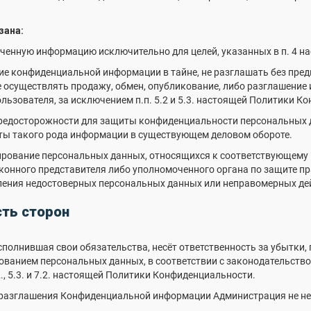
зана:
ученную информацию исключительно для целей, указанных в п. 4 
ние конфиденциальной информации в тайне, не разглашать без пр
не осуществлять продажу, обмен, опубликование, либо разглашен
ьзователя, за исключением п.п. 5.2 и 5.3. настоящей Политики К
предосторожности для защиты конфиденциальности персональных 
ты такого рода информации в существующем деловом обороте.
кирование персональных данных, относящихся к соответствующему
аконного представителя либо уполномоченного органа по защите п
вления недостоверных персональных данных или неправомерных де
сть сторон
исполнившая свои обязательства, несёт ответственность за убытки,
ванием персональных данных, в соответствии с законодательство
., 5.3. и 7.2. настоящей Политики Конфиденциальности.
и разглашения Конфиденциальной информации Администрация не не