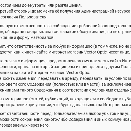
достоянием до её утраты или разглашения.
 третьей стороны до момента её получения Администрацией Ресурса
с согласия Пользователя.
 полную ответственность за соблюдение требований законодательств
в, об охране товарных знаков и знаков обслуживания, но не огр
ржание и форму материалов.
ет, что ответственность за любую информацию (в том числе, но не о
доступ как к части сайта Интернет магазин Vector Optic, несет ли
шается, что информация, предоставленная ему как часть сайта Инте
венности, права на который защищены и принадлежат другим Поль
цию на сайте Интернет магазин Vector Optic.
вносить изменения, передавать в аренду, передавать на условиях 
снове такого Содержания (полностью или в части), за исключение
енниками такого Содержания в соответствии с условиями отдельн
вых материалов (статей, публикаций, находящихся в свободном публ
спространение при условии, что будет дана ссылка на Интернет маг
есет ответственности перед Пользователем за любой убыток или у
озможности сохранения какого-либо Содержания и иных коммуника
 передаваемых через него.