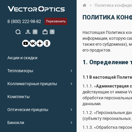
Политика конфиде
ПОЛИТИКА КОН
8 (800) 222-98-82
Перезвонить
Настоящая Политика кон
0
0
информации, которую са
также его субдоменах), м
его продуктов.
Акции и скидки
1. Определение 
Тепловизоры
1.1 В настоящей Полит
Коллиматорные прицелы
1.1.1. «
Администрация с
действующие от имени Ve
Комплекты
обработки персональных
данными.
Оптические прицелы
1.1.2. «Персональные да
(субъекту персональных 
Бинокли
1.1.3. «Обработка персо