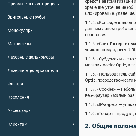
средств автоматизации и
Призматические прицелы
хранение, уточнение (обн
блокирование, удаление
Зрительные трубы
1.1.4. «Конфиденциальн
данным лицом требование
Монокуляры
основания.
Магниферы
1.1.5. «Сайт
Интернет ма
уникальному адресу (URL
Лазерные дальномеры
1.1.6. «Субдомены» - эт
магазин Vector Optic, а
Лазерные целеуказатели
1.1.5. «Пользователь са
Optic
, посредством сети
Фонари
1.1.7. «Cookies» — небо
веб-браузер каждый раз 
Крепления
1.1.8. «IP-адрес» — уник
Аксессуары
1.1.9. «Товар » - продук
Клиентам
2. Общие полож