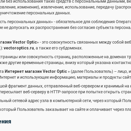
ли без использования таких средств с персональными данными, вк
овление, изменение), извлечение, использование, передачу (распро
, уничтожение персональных данных.
ость персональных данных» - обязательное для соблюдения Опера
 не допускать их распространения без согласия субъекта персон
газин Vector Optic
» - это совокупность связанных между собой ве
):
vectoroptics.ru
, а также его субдоменах.
о страницы или совокупность страниц, расположенные на доменах т
 также другие временные страницы, внизу который указана контак
йта
Интернет магазин Vector Optic
» (далее Пользователь) – лицо,
 Интернет и использующее информацию, материалы и продукты сай
льшой фрагмент данных, отправленный веб-сервером и хранимый на
пересылает веб-серверу в HTTP-запросе при попытке открыть стра
альный сетевой адрес узла в компьютерной сети, через который Пол
т, который Пользователь заказывает на сайте и оплачивает через п
ения