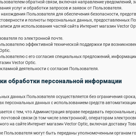
ользователем обратной связи, включая направление уведомлений, 
азания услуг и обработки запросов и заявок от Пользователя.
а нахождения Пользователя для обеспечения безопасности, предо
остоверности и полноты персональных данных, предоставленных П
записи для использования частей сайта Интернет магазин Vector Op
зователя по электронной почте.
Пользователю эффективной технической поддержки при возникнове
Optic.
ользователю с его согласия специальных предложений, информации 
азин Vector Optic.
екламной деятельности с согласия Пользователя.
оки обработки персональной информации
ьных данных Пользователя осуществляется без ограничения срока
х персональных данных с использованием средств автоматизации 
шается с тем, что Администрация вправе передавать персональные 
почтовой связи (в том числе электронной), операторам электросв
ого на сайте Интернет магазин Vector Optic, включая доставку Тов
ые Пользователя могут быть переданы уполномоченным органам г