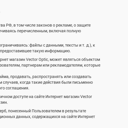
.
а РФ, в том числе законов о рекламе, о защите
аничиваясь перечисленным, включая полную
граничиваясь: файлы с данными, тексты и т. д.), к
цо, предоставившее такую информацию.
рнет магазин Vector Optic, может являться объектом
зователям, партнерам или рекламодателям, которые
займа, продавать, распространять или создавать
м случаев, когда такие действия были письменно
ого соглашения.
ичном доступе на сайте Интернет магазин Vector
азин.
щерб, понесенный Пользователем в результате
ционных данных, содержащихся на сайте Интернет