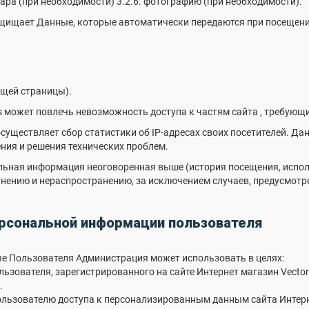
вара (при необходимости) 3.2.6. фотографию (при необходимости).
ащищает Данные, которые автоматически передаются при посещени
ущей страницы).
es может повлечь невозможность доступа к частям сайта
, требующ
 осуществляет сбор статистики об IP-адресах своих посетителей. Д
ния и решения технических проблем.
льная информация неоговоренная выше (история посещения, испол
ению и нераспространению, за исключением случаев, предусмотренн
ерсональной информации пользователя
ые Пользователя Администрация может использовать в целях:
льзователя, зарегистрированного на сайте Интернет магазин Vecto
.
ользователю доступа к персонализированным данным сайта Интерне