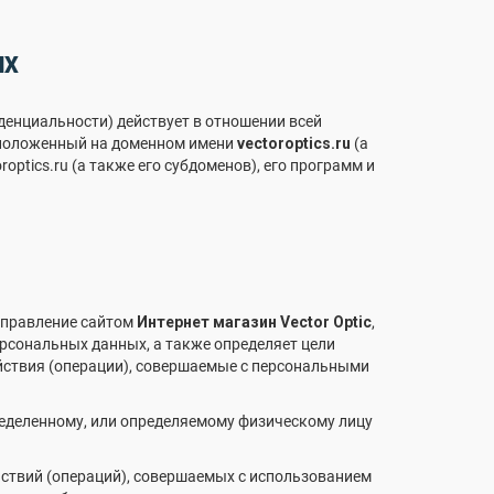
ЫХ
енциальности) действует в отношении всей
асположенный на доменном имени
vectoroptics.ru
(а
optics.ru (а также его субдоменов), его программ и
управление сайтом
Интернет магазин Vector Optic
,
ерсональных данных, а также определяет цели
йствия (операции), совершаемые с персональными
ределенному, или определяемому физическому лицу
ействий (операций), совершаемых с использованием