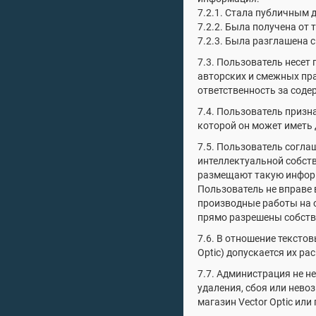
7.2.1. Стала публичным 
7.2.2. Была получена от
7.2.3. Была разглашена 
7.3. Пользователь несет
авторских и смежных пра
ответственность за соде
7.4. Пользователь призна
которой он может иметь 
7.5. Пользователь согла
интеллектуальной собст
размещают такую информа
Пользователь не вправе 
производные работы на о
прямо разрешены собств
7.6. В отношение тексто
Optic) допускается их ра
7.7. Администрация не н
удаления, сбоя или нев
магазин Vector Optic или