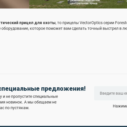
птический прицел для охоты
, то прицелы VectorOptics серии Fore
 оборудование, которое поможет вам сделать точный выстрел в л
 специальные предложения!
 и не пропустите специальные
ния новинок. А мы обещаем не
Нажима
ас по пустякам.