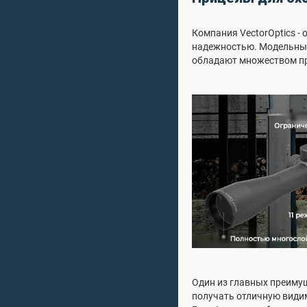
Компания VectorOptics -
надежностью. Модельный 
обладают множеством пр
Один из главных преимущ
получать отличную видим