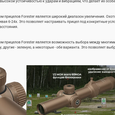
 высокой устойчивостью к ударам и вибрациям, что делает их осо
м прицелов Forester является широкий диапазон увеличения. Охот
чивая 6-24х. Это позволяет настраивать прицел под конкретные ус
асстояния.
м прицелов Forester является возможность выбора между многим
, другие - зеленую, а некоторые - обе варианта. Это позволяет вы