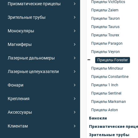
Прицелы VictOptics
Призматические прицелы
Прицелы Zalem
Зрительные трубы
Прицелы Tauron
Прицелы Taurus
Монокуляры
Прицелы Tourex
Прицелы Paragon
Магниферы
Прицелы Veyron
Лазерные дальномеры
Прицелы Forester
Прицелы Minotaur
Лазерные целеуказатели
Прицелы Constantine
Фонари
Прицелы 1 Inch
Прицелы Sentinel
Крепления
Прицелы Marksman
Прицелы Aston
Аксессуары
Бинокли
Клиентам
Призматические приц
Зрительные трубы