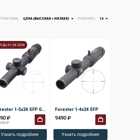
РТИРОВКА:
ЦЕНА (ВЫСОКАЯ > НИЗКАЯ)
ПОКАЗАТЬ:
16
7% До 31.08.2026
Forester 1-5x24 SFP GenII
Forester 1-4x24 SFP
90 ₽
9490 ₽
990 ₽
+
+
Узнать подробнее
Узнать подробнее