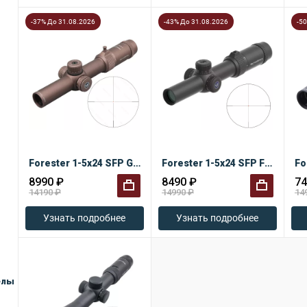
-37% До 31.08.2026
-43% До 31.08.2026
-5
Forester 1-5x24 SFP Gen II FDE
Forester 1-5x24 SFP Fiber LPVO
Fo
8990 ₽
8490 ₽
74
14190 ₽
14990 ₽
14
+
+
Узнать подробнее
Узнать подробнее
елы