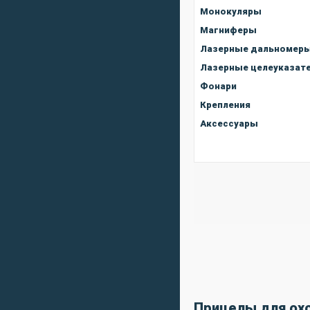
Монокуляры
Магниферы
Лазерные дальномер
Лазерные целеуказат
Фонари
Крепления
Аксессуары
Прицелы для охо