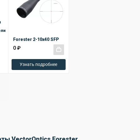
ы
ели
Forester 2-10x40 SFP
0 ₽
+
Узнать подробнее
ты VectorOptics Forester