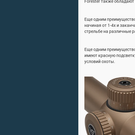
Forester также обладают
Еще одним преимущество
начиная от 1-4х и закан
стрельбе на различные р
Еще одним преимущество
имеют красную подсветку
условий охоты.