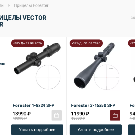
лы
Прицелы Forester
ИЦЕЛЫ VECTOR
СО
R
-28% До 31.08.2026
-37% До 31.08.2026
-3
елы
Forester 1-8x24 SFP
Forester 3-15x50 SFP
13990 ₽
11990 ₽
94
19390 ₽
18990 ₽
14
+
+
Узнать подробнее
Узнать подробнее