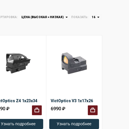
РТИРОВКА:
ЦЕНА (ВЫСОКАЯ > НИЗКАЯ)
ПОКАЗАТЬ:
16
ctOptics Z4 1x23x34
VictOptics V3 1x17x26
90 ₽
6990 ₽
+
+
Узнать подробнее
Узнать подробнее