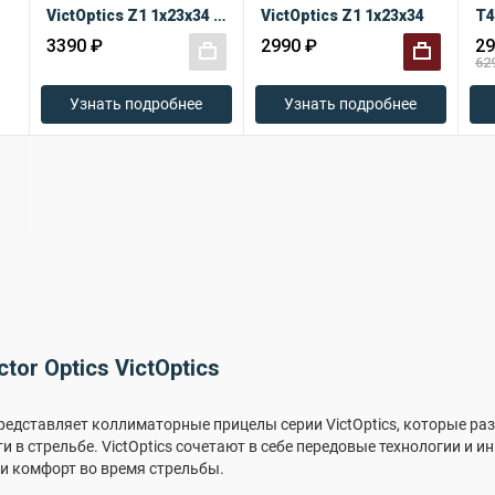
VictOptics Z1 1x23x34 Dovetail
VictOptics Z1 1x23x34
T4
3390 ₽
2990 ₽
29
62
+
+
Узнать подробнее
Узнать подробнее
or Optics VictOptics
представляет коллиматорные прицелы серии VictOptics, которые р
и в стрельбе. VictOptics сочетают в себе передовые технологии и 
и комфорт во время стрельбы.