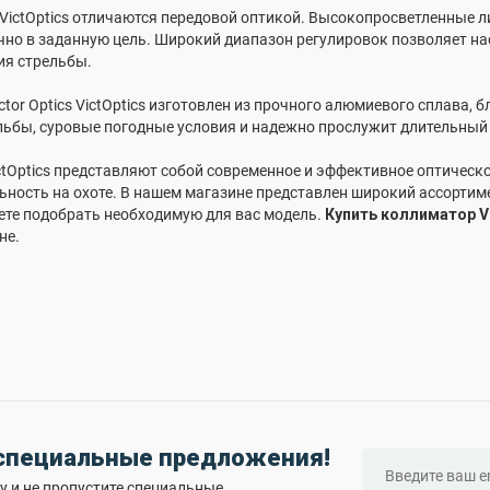
VictOptics отличаются передовой оптикой. Высокопросветленные л
чно в заданную цель. Широкий диапазон регулировок позволяет н
ия стрельбы.
tor Optics VictOptics изготовлен из прочного алюмиевого сплава,
льбы, суровые погодные условия и надежно прослужит длительный
ictOptics представляют собой современное и эффективное оптичес
ьность на охоте. В нашем магазине представлен широкий ассортимен
ете подобрать необходимую для вас модель.
Купить коллиматор Ve
не.
 специальные предложения!
 и не пропустите специальные