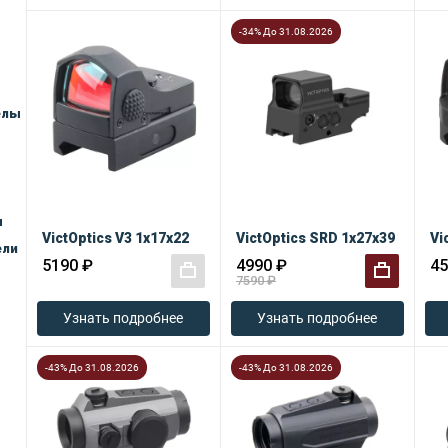
-34% До 31.08.2026
елы
ы
VictOptics V3 1x17x22
VictOptics SRD 1x27x39
Vi
ели
5190 ₽
4990 ₽
45
7590 ₽
+
+
Узнать подробнее
Узнать подробнее
-43% До 31.08.2026
-43% До 31.08.2026