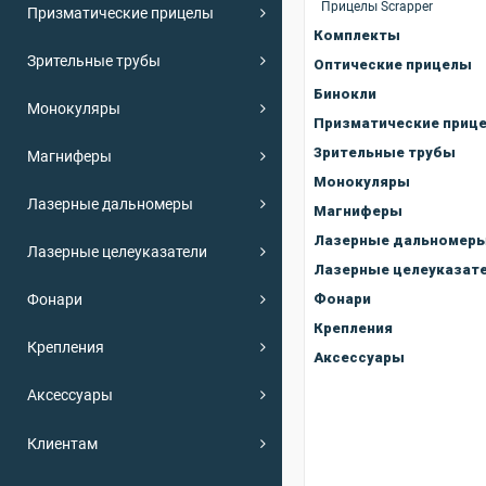
Прицелы Scrapper
Призматические прицелы
Комплекты
Зрительные трубы
Оптические прицелы
Бинокли
Монокуляры
Призматические приц
Зрительные трубы
Магниферы
Монокуляры
Лазерные дальномеры
Магниферы
Лазерные дальномер
Лазерные целеуказатели
Лазерные целеуказат
Фонари
Фонари
Крепления
Крепления
Аксессуары
Аксессуары
Клиентам