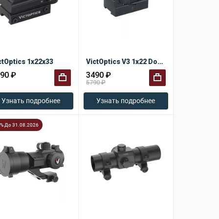
ctOptics 1x22x33
VictOptics V3 1x22 Dovetail 3.5 MOA
90 ₽
3490 ₽
5790 ₽
+
+
Узнать подробнее
Узнать подробнее
2% До 31.08.2026