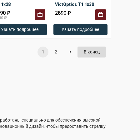
 1x28
VictOptics T1 1x30
90 ₽
2890 ₽
90 ₽
+
+
Узнать подробнее
Узнать подробнее
1
2
В конец
азработаны специально для обеспечения высокой
инновационный дизайн, чтобы предоставить стрелку