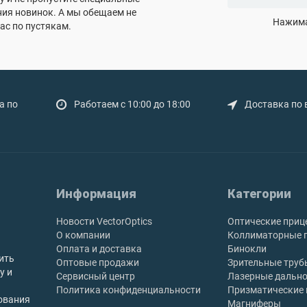
ния новинок. А мы обещаем не
Нажима
ас по пустякам.
а по
Работаем с 10:00 до 18:00
Доставка по 
Информация
Категории
Новости VectorOptics
Оптические приц
О компании
Коллиматорные 
Оплата и доставка
Бинокли
ить
Оптовые продажи
Зрительные труб
у и
Сервисный центр
Лазерные дальн
Политика конфиденциальности
Призматические
ования
Магниферы