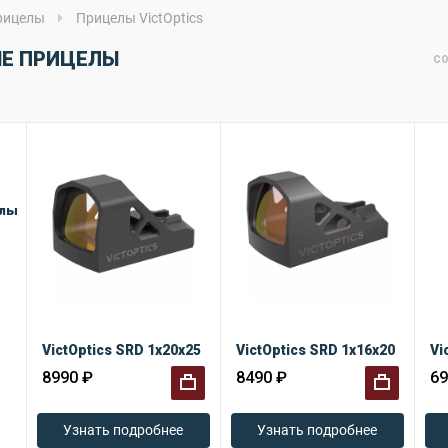
рицелы
Прицелы VictOptics
Е ПРИЦЕЛЫ
СО
елы
VictOptics SRD 1x20x25
VictOptics SRD 1x16x20
Vi
8990 ₽
8490 ₽
69
+
+
Узнать подробнее
Узнать подробнее