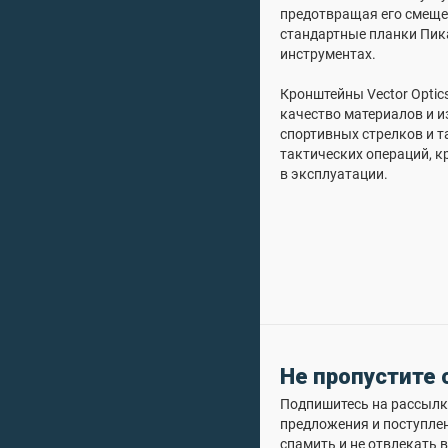
предотвращая его смещен
стандартные планки Пика
инструментах.
Кронштейны Vector Optic
качество материалов и и
спортивных стрелков и т
тактических операций, к
в эксплуатации.
Не пропустите
Подпишитесь на рассылку
предложения и поступле
спамить и не отвлекать в