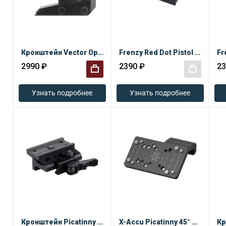
Кронштейн Vector Optics Weaver для T1
Frenzy Red Dot Pistol G17 MOJ Footprint
2990 ₽
2390 ₽
23
+
+
Узнать подробнее
Узнать подробнее
Кронштейн Picatinny Riser QD 1 дюйм
X-Accu Picatinny 45° для коллиматора со смещением 45°