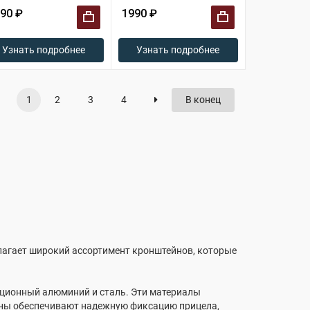
90 ₽
1990 ₽
+
+
Узнать подробнее
Узнать подробнее
1
2
3
4
В конец
длагает широкий ассортимент кронштейнов, которые
иационный алюминий и сталь. Эти материалы
йны обеспечивают надежную фиксацию прицела,