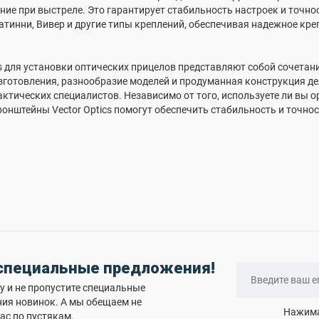
ие при выстреле. Это гарантирует стабильность настроек и точно
тинни, Вивер и другие типы креплений, обеспечивая надежное кре
s для установки оптических прицелов представляют собой сочетани
зготовления, разнообразие моделей и продуманная конструкция д
актических специалистов. Независимо от того, используете ли вы 
ронштейны Vector Optics помогут обеспечить стабильность и точно
 специальные предложения!
 и не пропустите специальные
ния новинок. А мы обещаем не
Нажима
ас по пустякам.