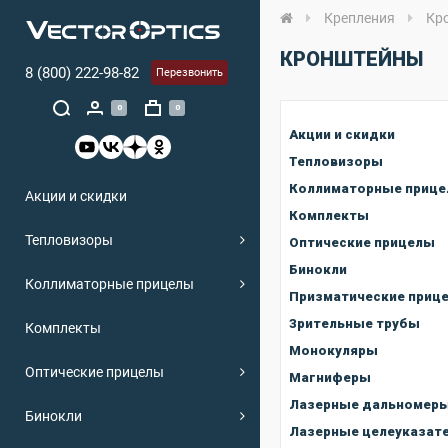
Крепления
Кр
КРОНШТЕЙНЫ
8 (800) 222-98-82
Перезвонить
0
0
Акции и скидки
Тепловизоры
Коллиматорные приц
Акции и скидки
Комплекты
Тепловизоры
Оптические прицелы
Бинокли
Коллиматорные прицелы
Призматические приц
Зрительные трубы
Комплекты
Монокуляры
Оптические прицелы
Магниферы
Лазерные дальномер
Бинокли
Лазерные целеуказат