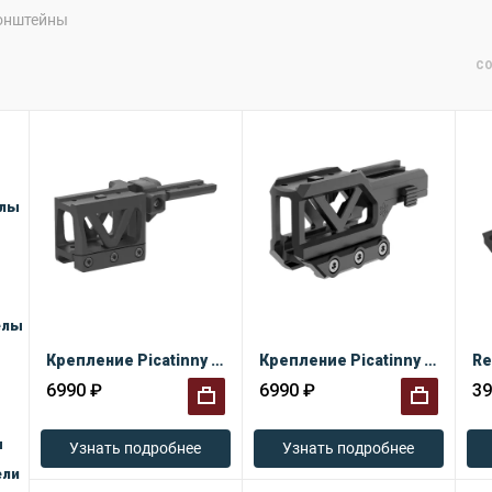
онштейны
СО
елы
елы
Крепление Picatinny для коллиматора и магнифера Vector Optics Scrapper/Paragon
Крепление Picatinny для коллиматора и магнифера Vector Optics Maverick
Re
6990 ₽
6990 ₽
39
ы
+
+
Узнать подробнее
Узнать подробнее
ели