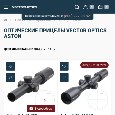
0
0
8 (800) 222-98-82
Бесплатная консультация:
Оптические прицелы
Прицелы Aston
ОПТИЧЕСКИЕ ПРИЦЕЛЫ VECTOR OPTICS
ASTON
ЦЕНА (ВЫСОКАЯ > НИЗКАЯ)
16
-33% До 31.08.2026
В закладки
В закладки
В сравнение
В сравнение
Видеообзор