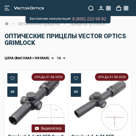
0
0
8 (800) 222-98-82
Бесплатная консультация:
Оптические прицелы
Прицелы Grimlock
ОПТИЧЕСКИЕ ПРИЦЕЛЫ VECTOR OPTICS
GRIMLOCK
ЦЕНА (ВЫСОКАЯ > НИЗКАЯ)
16
-33% До 31.08.2026
-33% До 31.08.2026
В закладки
В закладки
В сравнение
В сравнение
Видеообзор