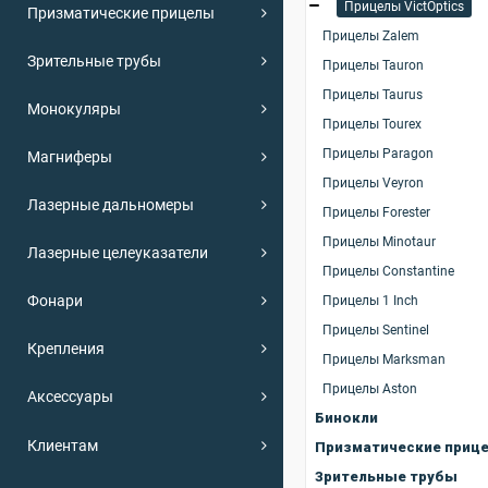
Прицелы VictOptics
Призматические прицелы
Прицелы Zalem
Зрительные трубы
Прицелы Tauron
Прицелы Taurus
Монокуляры
Прицелы Tourex
Прицелы Paragon
Магниферы
Прицелы Veyron
Лазерные дальномеры
Прицелы Forester
Прицелы Minotaur
Лазерные целеуказатели
Прицелы Constantine
Фонари
Прицелы 1 Inch
Прицелы Sentinel
Крепления
Прицелы Marksman
Прицелы Aston
Аксессуары
Бинокли
Клиентам
Призматические приц
Зрительные трубы