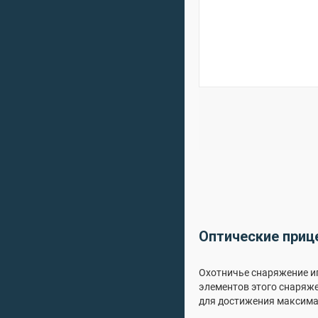
Оптические прице
Охотничье снаряжение иг
элементов этого снаряж
для достижения максима