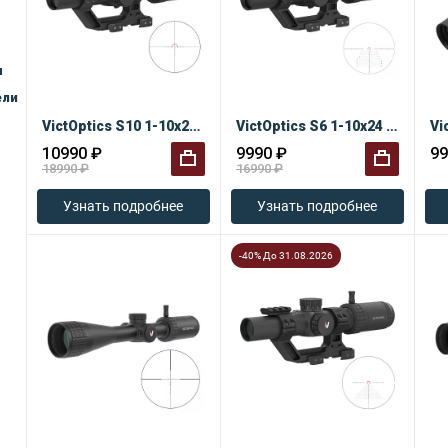
ы
ели
VictOptics S10 1-10x24i LPVO Fiber SFP с креплением
VictOptics S6 1-10x24 LPVO SFP с креплением
10990 ₽
9990 ₽
99
18990 ₽
16990 ₽
+
+
Узнать подробнее
Узнать подробнее
-40% До 31.08.2026