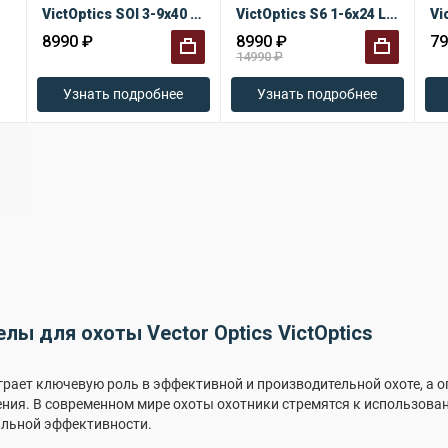
VictOptics SOI 3-9x40 AO
VictOptics S6 1-6x24 LPVO SFP с креплением
8990 ₽
8990 ₽
79
14990 ₽
+
+
Узнать подробнее
Узнать подробнее
лы для охоты Vector Optics VictOptics
рает ключевую роль в эффективной и производительной охоте, а 
ения. В современном мире охоты охотники стремятся к использова
льной эффективности.