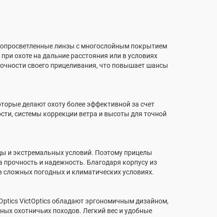
сокопросветленные линзы с многослойным покрытием
при охоте на дальние расстояния или в условиях
точности своего прицеливания, что повышает шансы
которые делают охоту более эффективной за счет
ости, системы коррекции ветра и высоты для точной
оды и экстремальных условий. Поэтому прицелы
на прочность и надежность. Благодаря корпусу из
в сложных погодных и климатических условиях.
Optics VictOptics обладают эргономичным дизайном,
ных охотничьих походов. Легкий вес и удобные