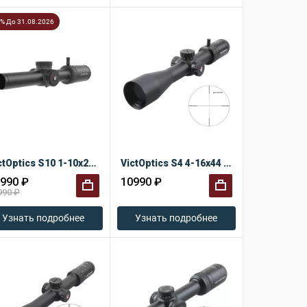
7% До 31.08.2026
VictOptics S10 1-10x24I FIBER
VictOptics S4 4-16x44 SFP MDL
990 ₽
10990 ₽
990 ₽
+
+
Узнать подробнее
Узнать подробнее