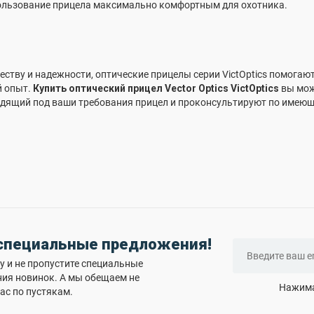
ользование прицела максимально комфортным для охотника.
ству и надежности, оптические прицелы серии VictOptics помогаю
й опыт.
Купить оптический прицел Vector Optics VictOptics
вы мож
одящий под ваши требования прицел и проконсультируют по имею
 специальные предложения!
 и не пропустите специальные
ния новинок. А мы обещаем не
Нажима
ас по пустякам.