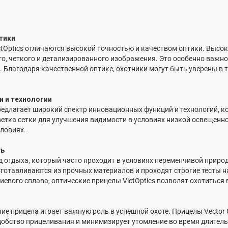
тики
ictOptics отличаются высокой точностью и качеством оптики. Вы
о, четкого и детализированного изображения. Это особенно важно 
 Благодаря качественной оптике, охотники могут быть уверены в 
 и технологии
s предлагает широкий спектр инновационных функций и технологий, 
ветка сетки для улучшения видимости в условиях низкой освещенн
ловиях.
ть
д отдыха, который часто проходит в условиях переменчивой прир
 изготавливаются из прочных материалов и проходят строгие тесты 
вого сплава, оптические прицелы VictOptics позволят охотиться 
е прицела играет важную роль в успешной охоте. Прицелы Vector 
обство прицеливания и минимизирует утомление во время длитель