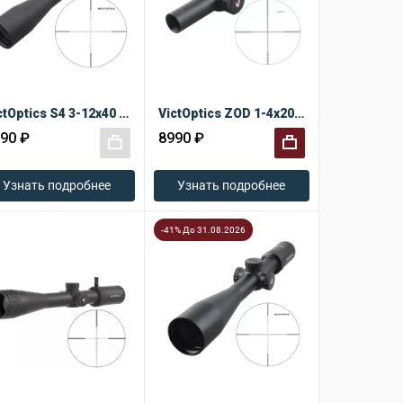
VictOptics S4 3-12x40 SFP
VictOptics ZOD 1-4x20 IR
90 ₽
8990 ₽
+
+
Узнать подробнее
Узнать подробнее
-41% До 31.08.2026