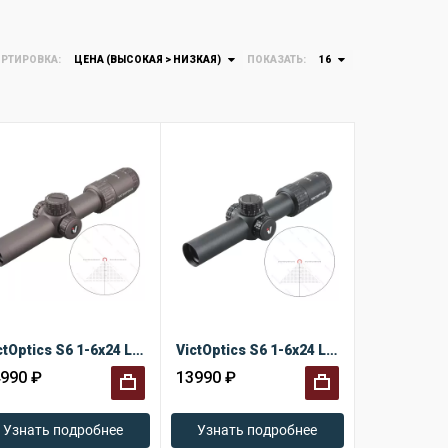
РТИРОВКА:
ЦЕНА (ВЫСОКАЯ > НИЗКАЯ)
ПОКАЗАТЬ:
16
VictOptics S6 1-6x24 LPVO Coyote FDE
VictOptics S6 1-6x24 LPVO
990 ₽
13990 ₽
+
+
Узнать подробнее
Узнать подробнее