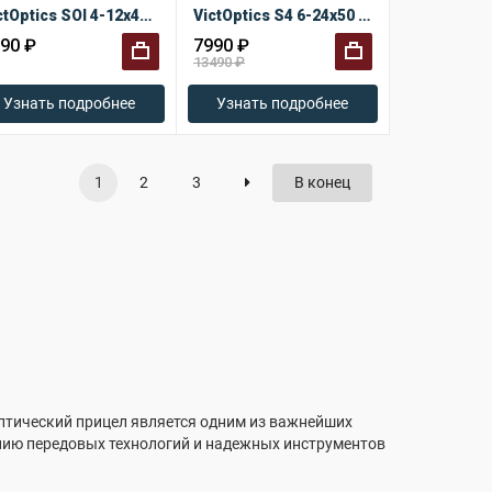
VictOptics SOI 4-12x40 AO
VictOptics S4 6-24x50 MDL
90 ₽
7990 ₽
13490 ₽
+
+
Узнать подробнее
Узнать подробнее
1
2
3
В конец
оптический прицел является одним из важнейших
нию передовых технологий и надежных инструментов