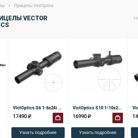
лы
Прицелы VictOptics
ИЦЕЛЫ VECTOR
СО
ICS
елы
VictOptics S6 1-6x24i Fiber LPVO
VictOptics S10 1-10x24 SFP
17490 ₽
16990 ₽
14
+
+
Узнать подробнее
Узнать подробнее