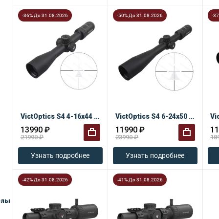
-36% До 31.08.2026
-50% До 31.08.2026
-3
VictOptics S4 4-16x44 FFP
VictOptics S4 6-24x50 FFP
13990 ₽
11990 ₽
11
21990 ₽
23990 ₽
18
+
+
Узнать подробнее
Узнать подробнее
-42% До 31.08.2026
-41% До 31.08.2026
елы