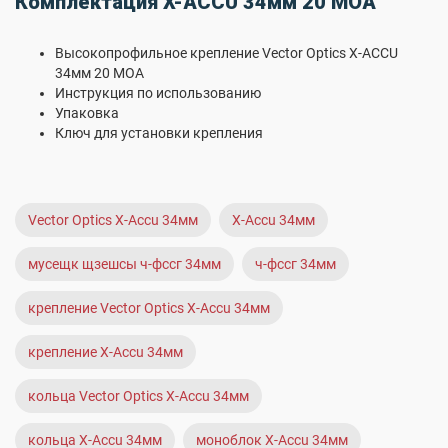
Комплектация X-ACCU 34мм 20 MOA
Высокопрофильное крепление Vector Optics X-ACCU
34мм 20 MOA
Инструкция по использованию
Упаковка
Ключ для установки крепления
Vector Optics X-Accu 34мм
X-Accu 34мм
мусещк щзешсы ч-фссг 34мм
ч-фссг 34мм
крепление Vector Optics X-Accu 34мм
крепление X-Accu 34мм
кольца Vector Optics X-Accu 34мм
кольца X-Accu 34мм
моноблок X-Accu 34мм