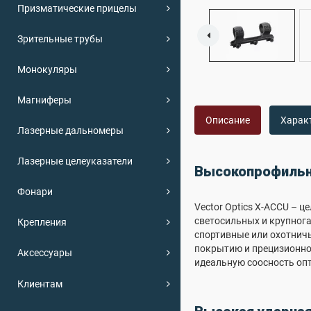
Призматические прицелы
Зрительные трубы
Монокуляры
Магниферы
Описание
Харак
Лазерные дальномеры
Лазерные целеуказатели
Высокопрофильно
Фонари
Vector Optics X-ACCU –
светосильных и крупног
Крепления
спортивные или охотничь
покрытию и прецизионно
Аксессуары
идеальную соосность опт
Клиентам