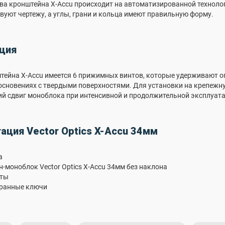
ва кронштейна X-Accu происходит на автоматизированной технологич
вуют чертежу, а углы, грани и кольца имеют правильную форму.
ция
тейна X-Accu имеется 6 прижимных винтов, которые удерживают о
основениях с твердыми поверхностями. Для установки на крепежну
й сдвиг моноблока при интенсивной и продолжительной эксплуата
ация Vector Optics X-Accu 34мм
а
-моноблок Vector Optics X-Accu 34мм без наклона
нты
гранные ключи