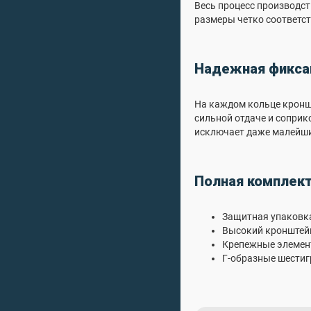
Весь процесс производст
размеры четко соответст
Надежная фикса
На каждом кольце кронш
сильной отдаче и соприк
исключает даже малейши
Полная комплект
Защитная упаковк
Высокий кронштейн
Крепежные элеме
Г-образные шести