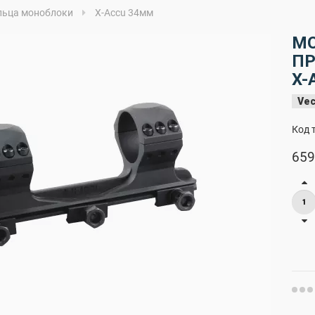
льца моноблоки
X-Accu 34мм
МО
ПР
X-
Vec
Код 
659