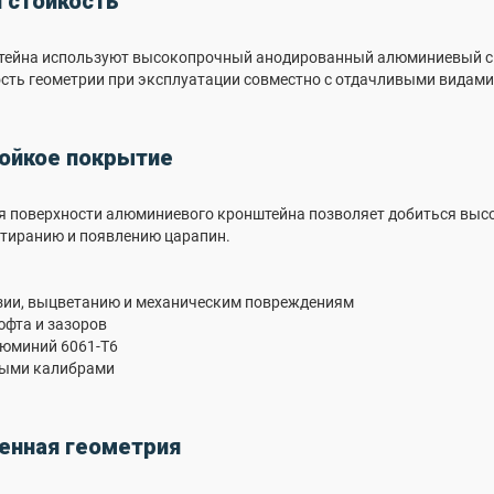
 стойкость
тейна используют высокопрочный анодированный алюминиевый спла
сть геометрии при эксплуатации совместно с отдачливыми видами
тойкое покрытие
я поверхности алюминиевого кронштейна позволяет добиться высо
стиранию и появлению царапин.
зии, выцветанию и механическим повреждениям
фта и зазоров
юминий 6061-Т6
ными калибрами
енная геометрия