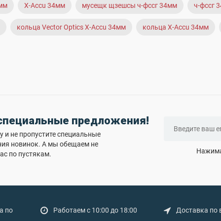
4мм
X-Accu 34мм
мусещк щзешсы ч-фссг 34мм
ч-фссг 
кольца Vector Optics X-Accu 34мм
кольца X-Accu 34мм
 специальные предложения!
 и не пропустите специальные
ния новинок. А мы обещаем не
Нажима
ас по пустякам.
а по
Работаем с 10:00 до 18:00
Доставка по 