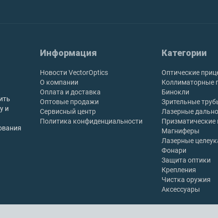
Информация
Категории
Новости VectorOptics
Оптические приц
О компании
Коллиматорные 
Оплата и доставка
Бинокли
ить
Оптовые продажи
Зрительные труб
у и
Сервисный центр
Лазерные дальн
Политика конфиденциальности
Призматические
ования
Магниферы
Лазерные целеук
Фонари
Защита оптики
Крепления
Чистка оружия
Аксессуары