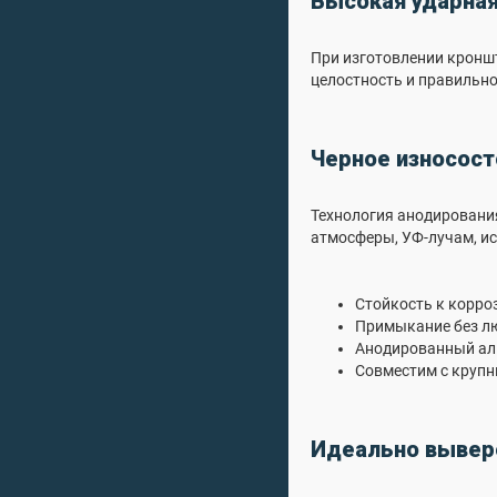
Высокая ударная
При изготовлении кронш
целостность и правильно
Черное износос
Технология анодировани
атмосферы, УФ-лучам, и
Стойкость к корро
Примыкание без лю
Анодированный ал
Совместим с круп
Идеально вывер