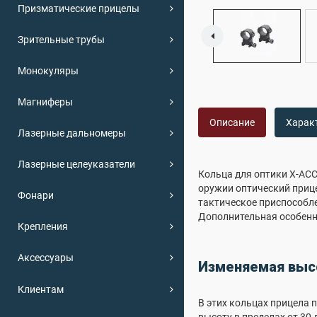
Призматические прицелы
Зрительные трубы
Монокуляры
Магниферы
Описание
Харак
Лазерные дальномеры
Лазерные целеуказатели
Кольца для оптики X-ACC
оружии оптический прице
Фонари
тактическое приспособле
Дополнительная особенн
Крепления
Аксессуары
Изменяемая выс
Клиентам
В этих кольцах прицела