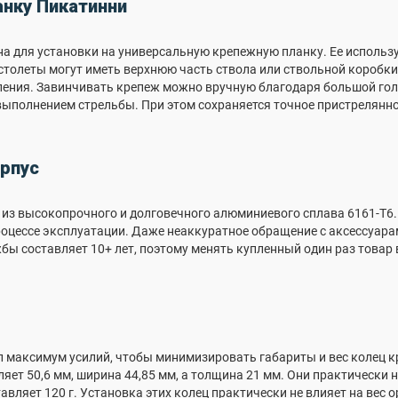
анку Пикатинни
а для установки на универсальную крепежную планку. Ее использ
столеты могут иметь верхнюю часть ствола или ствольной коробк
ления. Завинчивать крепеж можно вручную благодаря большой гол
выполнением стрельбы. При этом сохраняется точное пристрелянн
рпус
из высокопрочного и долговечного алюминиевого сплава 6161-Т6.
роцессе эксплуатации. Даже неаккуратное обращение с аксессуара
жбы составляет 10+ лет, поэтому менять купленный один раз товар
максимум усилий, чтобы минимизировать габариты и вес колец кр
ляет 50,6 мм, ширина 44,85 мм, а толщина 21 мм. Они практически
авляет 120 г. Установка этих колец практически не влияет на вес о