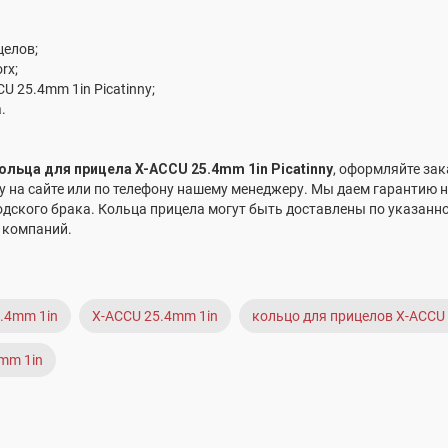
целов;
rx;
U 25.4mm 1in Picatinny;
а.
ольца для прицела X-ACCU 25.4mm 1in Picatinny
, оформляйте зак
 на сайте или по телефону нашему менеджеру. Мы даем гарантию 
одского брака. Кольца прицела могут быть доставлены по указан
 компаний.
5.4mm 1in
X-ACCU 25.4mm 1in
кольцо для прицелов X-ACCU
mm 1in