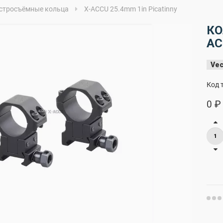
стросъёмные кольца
X-ACCU 25.4mm 1in Picatinny
КО
AC
Vec
Код 
0 ₽