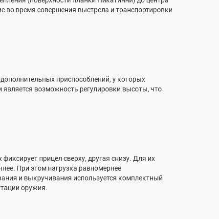
крепления (поверхности планки Пикатинни) до центра
ие во время совершения выстрела и транспортировки
и дополнительных приспособлений, у которых
м является возможность регулировки высоты, что
 фиксирует прицел сверху, другая снизу. Для их
чнее. При этом нагрузка равномернее
ивания и выкручивания используется комплектный
атации оружия.