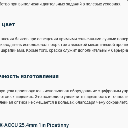
бство при выполнении длительных заданий в полевых условиях.
 цвет
вления бликов при освещении прямыми солнечными лучами повер
роизводитель использовал покрытие с высокой механической прочн
 царапинами. Кроме того, краска служит дополнительным барье
чность изготовления
 прицела производитель использовал оборудование с цифровым уп
готовых изделиях. Это позволило увеличить надежность и точност
вленная оптика не смещается в кольцах, благодаря чему сохраняет
-ACCU 25.4mm 1in Picatinny