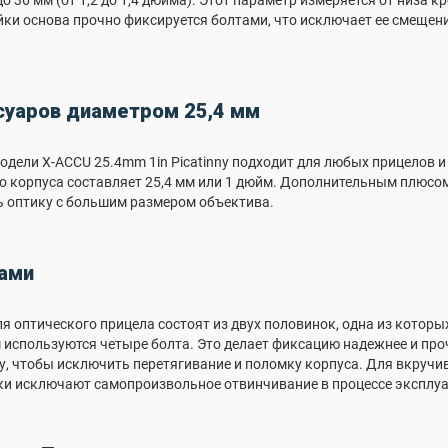
до 36 мм (от 1,2 до 1,4 дюйма). Этот параметр измеряется от низа 
йки основа прочно фиксируется болтами, что исключает ее смещен
суаров диаметром 25,4 мм
одели X-ACCU 25.4mm 1in Picatinny подходит для любых прицелов 
о корпуса составляет 25,4 мм или 1 дюйм. Дополнительным плюсо
ь оптику с большим размером объектива.
тами
я оптического прицела состоят из двух половинок, одна из которых
м используются четыре болта. Это делает фиксацию надежнее и про
у, чтобы исключить перетягивание и поломку корпуса. Для вкруч
ки исключают самопроизвольное отвинчивание в процессе эксплу