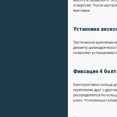
высоту в пределах от 30 
отверстия. После настро
винтовки.
Установка аксес
Тактическое крепление м
диаметр цилиндрическог
позволяет устанавливат
Фиксация 4 бол
Конструктивно кольца дл
скрепления друг с друго
распределяется по кольц
ключ. Утопленные голов