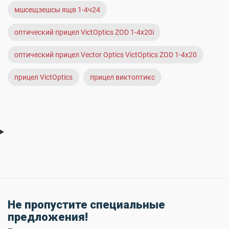
мшсещзешсы ящв 1-4ч24
оптический прицел VictOptics ZOD 1-4x20i
оптический прицел Vector Optics VictOptics ZOD 1-4x20
прицел VictOptics
прицел виктоптикс
Не пропустите специальные
предложения!