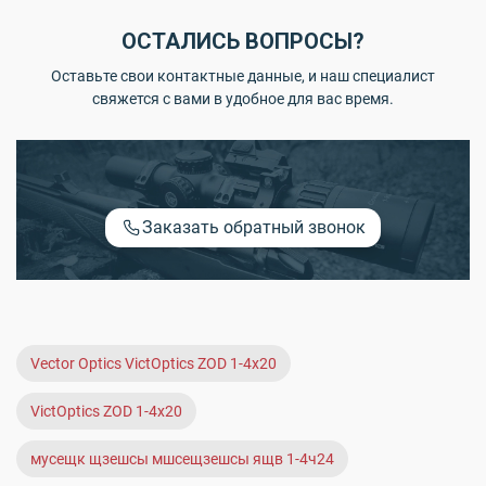
ОСТАЛИСЬ ВОПРОСЫ?
Оставьте свои контактные данные, и наш специалист
свяжется с вами в удобное для вас время.
Заказать обратный звонок
Vector Optics VictOptics ZOD 1-4x20
VictOptics ZOD 1-4x20
мусещк щзешсы мшсещзешсы ящв 1-4ч24