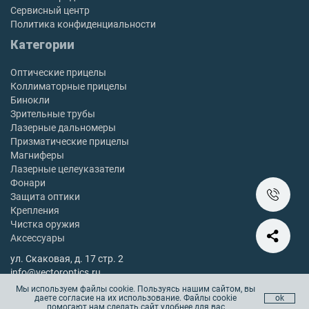
Сервисный центр
Политика конфиденциальности
Категории
Оптические прицелы
Коллиматорные прицелы
Бинокли
Зрительные трубы
Лазерные дальномеры
Призматические прицелы
Магниферы
Лазерные целеуказатели
Фонари
Защита оптики
Крепления
Чистка оружия
Аксессуары
ул. Скаковая, д. 17 стр. 2
info@vectoroptics.ru
8 (800) 222-98-82
Мы используем файлы cookie. Пользуясь нашим сайтом, вы
даете согласие на их использование. Файлы cookie
ok
Остались вопросы? Позвоните с 10:00 до 18:00, без выходных
помогают нам сделать сайт удобнее для вас