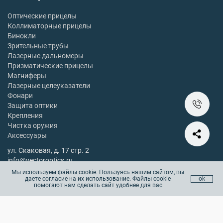
Оптические прицелы
Коллиматорные прицелы
Бинокли
Зрительные трубы
Лазерные дальномеры
Призматические прицелы
Магниферы
Лазерные целеуказатели
Фонари
Защита оптики
Крепления
Чистка оружия
Аксессуары
ул. Скаковая, д. 17 стр. 2
info@vectoroptics.ru
8 (800) 222-98-82
Мы используем файлы cookie. Пользуясь нашим сайтом, вы
даете согласие на их использование. Файлы cookie
ok
Остались вопросы? Позвоните с 10:00 до 18:00, без выходных
помогают нам сделать сайт удобнее для вас
Copyright © 2025 vectoroptics.ru