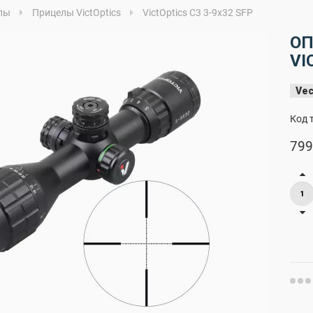
лы
Прицелы VictOptics
VictOptics C3 3-9x32 SFP
ОП
VI
Vec
Код 
799