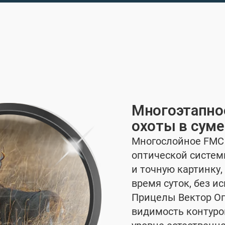
а с высокой
Многоэтапно
охоты в суме
тор Оптикс
Многослойное FMC
на высокое качество
оптической систем
высокоточной стрельбы
и точную картинку, 
органы зрения. 32-
время суток, без и
цела VictOptics
Прицелы Вектор Оп
нзами с минимальный
видимость контур