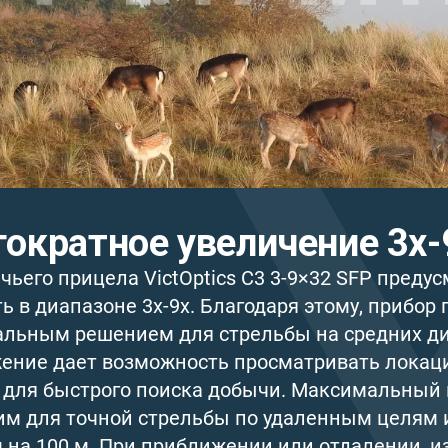
ократное увеличение 3х-
чьего прицела VictOptics C3 3-9×32 SFP пред
ь в диапазоне 3х-9х. Благодаря этому, прибор 
альным решением для стрельбы на средних д
ение дает возможность просматривать локаци
м для быстрого поиска добычи. Максимальный 
им для точной стрельбы по удаленным целям и
м на 100 м. При приближении или отдалении, 