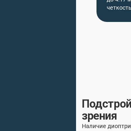
четкост
Подстрой
зрения
Наличие диоптри