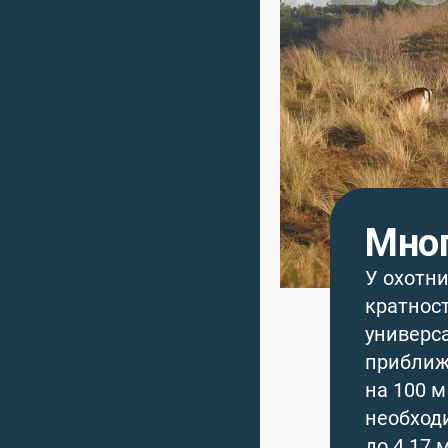
Мног
У охотни
кратност
универс
приближ
на 100 
необход
до 4.17 