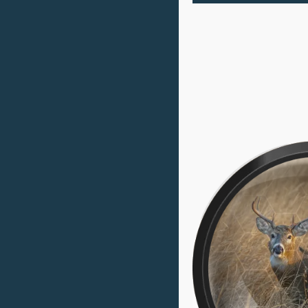
Современная оптик
детализацией
Вся продукция компании Век
разрабатывается с уклоном 
оптических элементов для 
с минимальной нагрузкой на 
миллиметровый объектив при
C3 оснащен фирменными ли