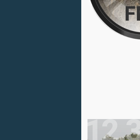
уровнем искажений, что поз
F
естественные цвета цели и 
отличные показатели детали