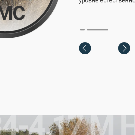
воляет получить
уровне естественн
MC
ландшафта, а также
зации и контраста