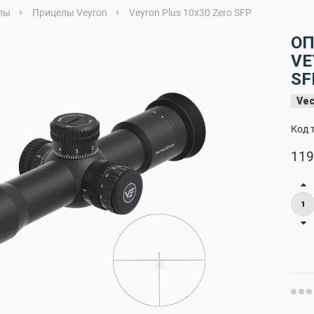
лы
Прицелы Veyron
Veyron Plus 10x30 Zero SFP
ОП
VE
SF
Vec
Код 
119