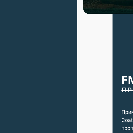
F
ПР
Прим
Coat
проп