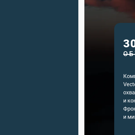
3
ОБ
Ком
Vect
охва
и ко
Фрон
и ми