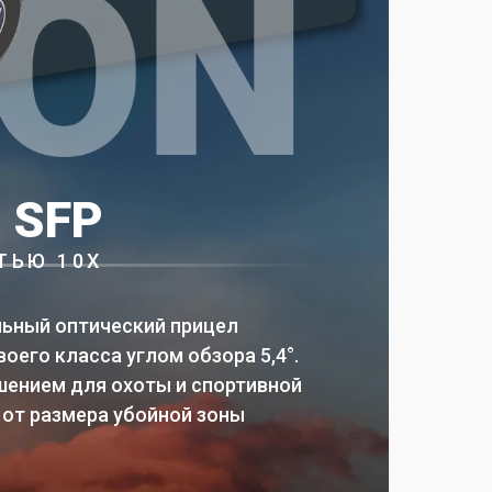
 SFP
ТЬЮ 10Х
альный оптический прицел
его класса углом обзора 5,4°.
шением для охоты и спортивной
 от размера убойной зоны