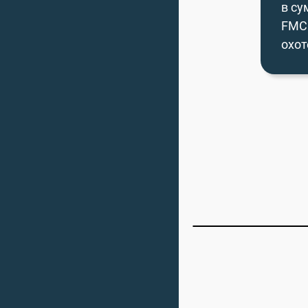
в су
FMC 
охот