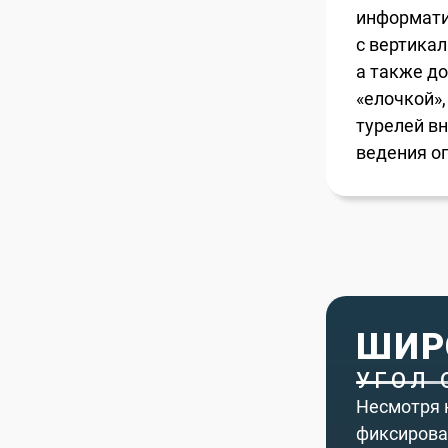
информати
с вертикал
а также д
«елочкой»
турелей в
ведения ог
ШИР
УГОЛ 
Несмотря 
фиксирован