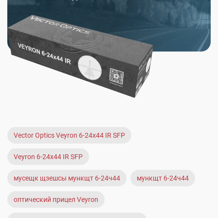
Vector Optics Veyron 6-24x44 IR SFP
Veyron 6-24x44 IR SFP
мусещк щзешсы мункщт 6-24ч44
мункщт 6-24ч44
оптический прицел Veyron