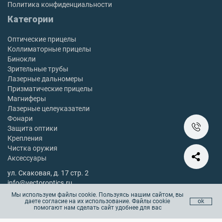
Политика конфиденциальности
Категории
Оптические прицелы
Коллиматорные прицелы
Бинокли
Зрительные трубы
Лазерные дальномеры
Призматические прицелы
Магниферы
Лазерные целеуказатели
Фонари
Защита оптики
Крепления
Чистка оружия
Аксессуары
ул. Скаковая, д. 17 стр. 2
info@vectoroptics.ru
8 (800) 222-98-82
Мы используем файлы cookie. Пользуясь нашим сайтом, вы
даете согласие на их использование. Файлы cookie
ok
Остались вопросы? Позвоните с 10:00 до 18:00, без выходных
помогают нам сделать сайт удобнее для вас