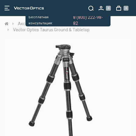
0
0
8 (800) 222-98-
Бесплатная
82
Аксессуары
консультация:
Сошки
Vector Optics Taurus Ground & Tabletop