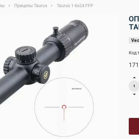
лы
Прицелы Taurus
Taurus 1-6x24 FFP
ОП
TA
Vec
Код 
171