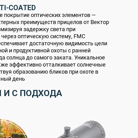
LTI-COATED
е покрытие оптических элементов —
ктерных преимуществ прицелов от Вектор
мизируя задержку света при
 через оптическую систему, FMC
еспечивает достаточную видимость цели
ой и продуктивной охоты с ранней
да солнца до самого заката. Уникальное
кже эффективно отталкивает солнечные
ствуя образованию бликов при охоте в
чный день
 И С ПОДХОДА