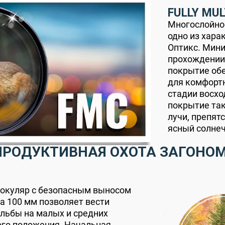
FULLY MU
Многослойно
одно из хара
Оптикс. Мини
прохождении
покрытие об
для комфортн
стадии восхо
покрытие та
лучи, препят
ясный солне
ПРОДУКТИВНАЯ ОХОТА ЗАГОНОМ
окуляр с безопасным выносом
а 100 мм позволяет вести
льбы на малых и средних
ого положения. Начальная