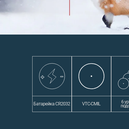
6 у
Батарейка CR2032
VTC-CMIL
под