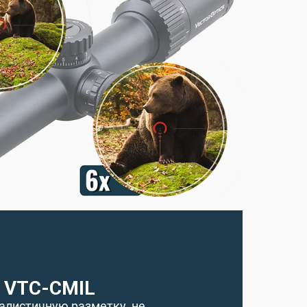
VTC-CMIL
алистичную разметку, не