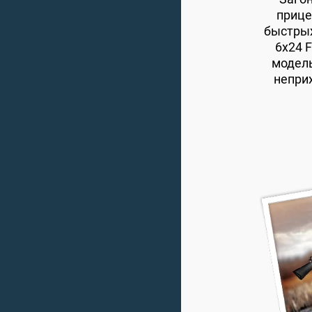
прице
быстрых
6x24 
модель
непри