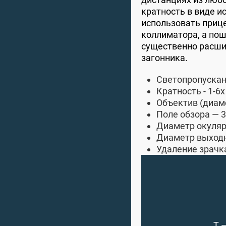
кратность в виде 
использовать прице
коллиматора, а пош
существенно расши
загонника.
Светопропускан
Кратность - 1-6х
Объектив (диам
Поле обзора — 3
Диаметр окуляр
Диаметр выходно
Удаление зрачка
Т 