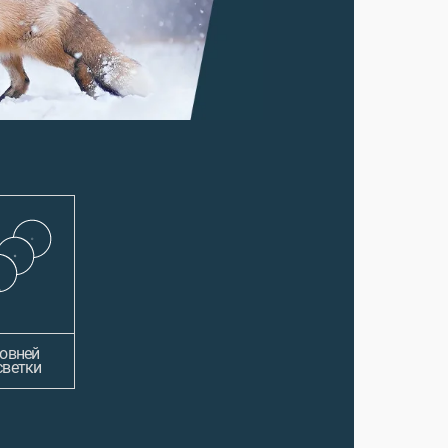
ровней
светки