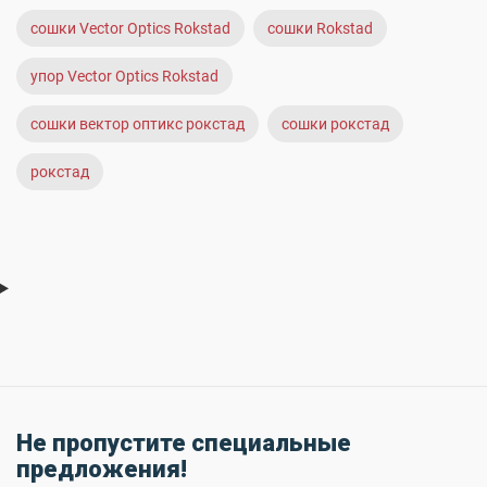
сошки Vector Optics Rokstad
сошки Rokstad
упор Vector Optics Rokstad
сошки вектор оптикс рокстад
сошки рокстад
рокстад
Не пропустите специальные
предложения!