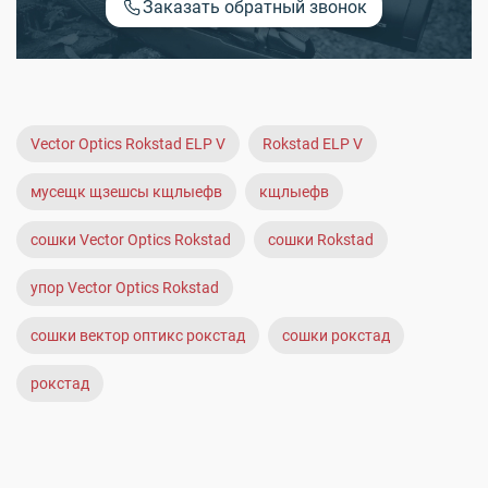
Заказать обратный звонок
Vector Optics Rokstad ELP V
Rokstad ELP V
мусещк щзешсы кщлыефв
кщлыефв
сошки Vector Optics Rokstad
сошки Rokstad
упор Vector Optics Rokstad
сошки вектор оптикс рокстад
сошки рокстад
рокстад