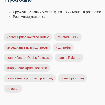
Tripod Camo
Оружейные сошки Vector Optics BBS V Mount Tripod Camo
Розничная упаковка
Vector Optics Rokstad BBS V
Rokstad BBS V
мусещк щзешсы кщлыефв
кщлыефв
сошки Vector Optics Rokstad
сошки Rokstad
упор Vector Optics Rokstad
сошки вектор оптикс рокстад
сошки рокстад
рокстад