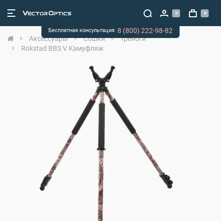
0
0
8 (800) 222-98-82
Бесплатная консультация:
Аксессуары
Сошки
Треноги
Rokstad BBS V Камуфляж