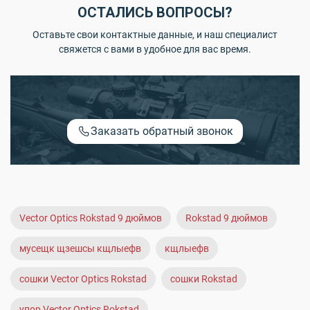
ОСТАЛИСЬ ВОПРОСЫ?
Оставьте свои контактные данные, и наш специалист
свяжется с вами в удобное для вас время.
Заказать обратный звонок
Vector Optics Rokstad 9 дюймов
Rokstad 9 дюймов
мусещк щзешсы кщлыефв
кщлыефв
сошки Vector Optics Rokstad
сошки Rokstad
упор Vector Optics Rokstad