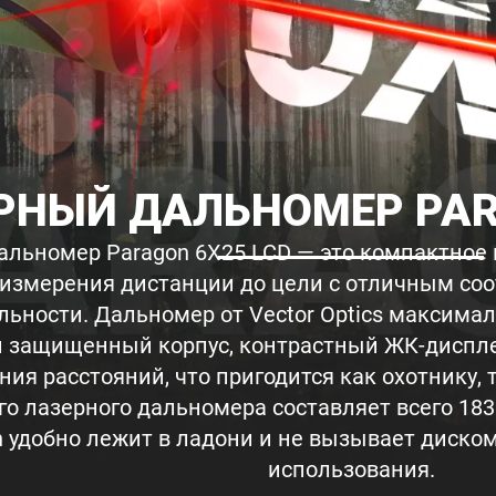
РНЫЙ ДАЛЬНОМЕР PAR
альномер Paragon 6X25 LCD — это компактное
 измерения дистанции до цели с отличным со
ьности. Дальномер от Vector Optics максимал
 защищенный корпус, контрастный ЖК-диспл
ия расстояний, что пригодится как охотнику, т
о лазерного дальномера составляет всего 183 
 удобно лежит в ладони и не вызывает диском
использования.