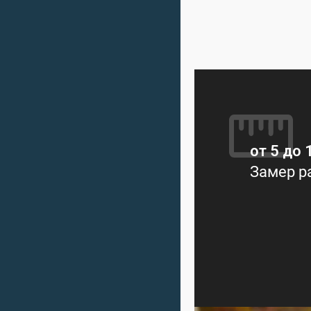
от 5 до 
Замер р