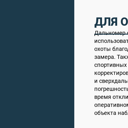
ДЛЯ 
Дальномер о
использоват
охоты благо
замера. Та
спортивных 
корректиро
и сверхдаль
погрешност
время откли
оперативно
объекта на