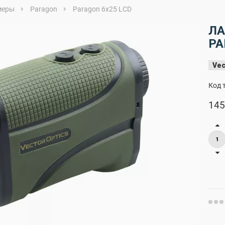
меры
Paragon
Paragon 6x25 LCD
ЛА
PA
Vec
Код 
145