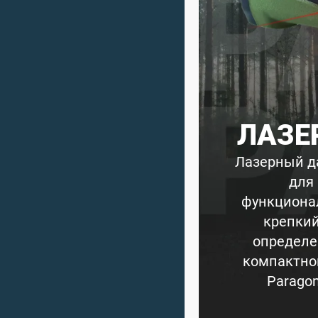
ЛАЗЕ
Лазерный д
для
функционал
крепкий
определен
компактног
Paragon