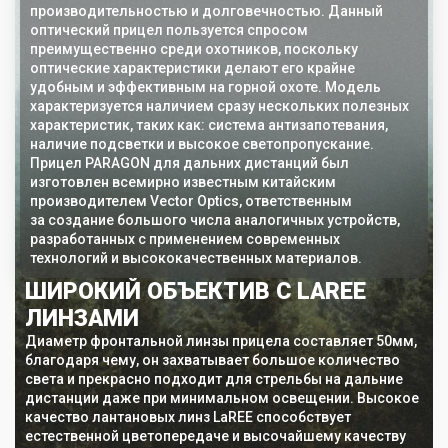
производительностью и долговечностью. Данный
оптический прицел пользуется спросом
преимущественно среди охотников, поскольку
оптические характеристики делают его крайне
удобным и эффективным на горной охоте. Модель
характеризуется наличием сразу нескольких полезных
характеристик, таких как: система антизапотевания,
наличие подсветки и высокое светопропускание.
Прицел PARAGON для дальних дистанций был
изготовлен всемирно известным китайским
производителем Vector Optics, ответственным
за создание большого числа аналогичных устройств,
разработанных с применением современных
технологий и высококачественных материалов.
ШИРОКИЙ ОБЪЕКТИВ С LAREE
М
ЛИНЗАМИ
V
Диаметр фронтальной линзы прицела составляет 50мм,
Лин
благодаря чему, он захватывает большое количество
мно
света и прекрасно подходит для стрельбы на дальние
тех
дистанции даже при минимальном освещении. Высокое
нез
качество лантановых линз LaREE способствует
ули
естественной цветопередаче и высочайшему качеству
и к