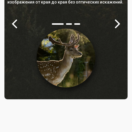
изображения от края до края без оптических искажений.
от 