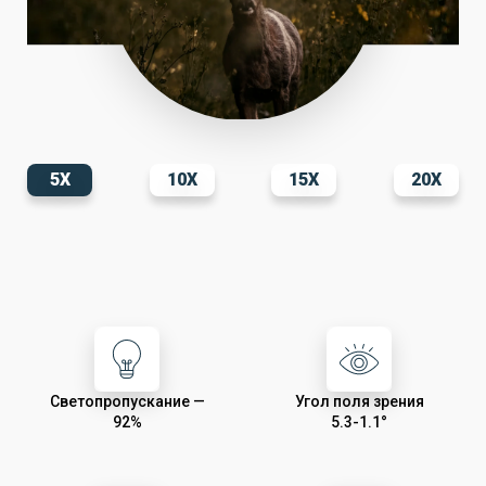
5X
10X
15X
20X
Светопропускание —
Угол поля зрения
92%
5.3-1.1°