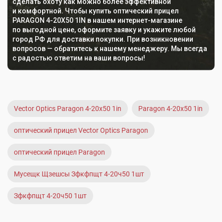
сделать охоту как можно более эффективной
и комфортной. Чтобы купить оптический прицел
PARAGON 4-20X50 1IN в нашем интернет-магазине
по выгодной цене, оформите заявку и укажите любой
город РФ для доставки покупки. При возникновении
вопросов — обратитесь к нашему менеджеру. Мы всегда
с радостью ответим на ваши вопросы!
Vector Optics Paragon 4-20x50 1in
Paragon 4-20x50 1in
оптический прицел Vector Optics Paragon
оптический прицел Paragon
Мусещк Щзешсы Зфкфпщт 4-20ч50 1шт
Зфкфпщт 4-20ч50 1шт