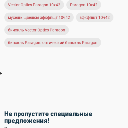
Vector Optics Paragon 10x42
Paragon 10x42
мусещк щзешсы зфкфпщт 10ч42
зфкфпщт 10ч42
бинокль Vector Optics Paragon
бинокль Paragon. оптический бинокль Paragon
Не пропустите специальные
предложения!