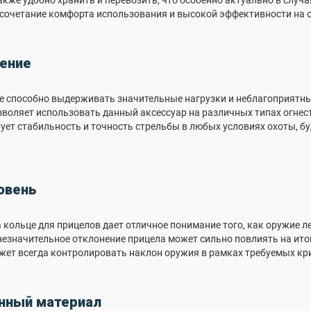
акже удобно хранить и перевозить, что особенно актуально в случа
сочетание комфорта использования и высокой эффективности на о
ение
ние способно выдерживать значительные нагрузки и неблагоприят
воляет использовать данный аксессуар на различных типах огнес
ует стабильность и точность стрельбы в любых условиях охоты, б
овень
кольце для прицелов дает отличное понимание того, как оружие ле
езначительное отклонение прицела может сильно повлиять на ито
жет всегда контролировать наклон оружия в рамках требуемых кр
нный материал