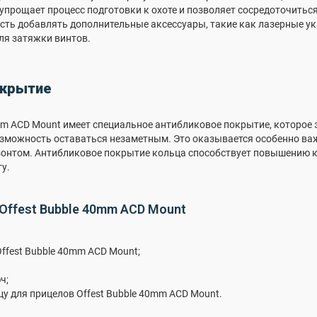
 упрощает процесс подготовки к охоте и позволяет сосредоточитьс
ть добавлять дополнительные аксессуары, такие как лазерные ука
я затяжки винтов.
окрытие
0mm ACD Mount имеет специальное антибликовое покрытие, которо
озможность оставаться незаметным. Это оказывается особенно ва
зонтом. Антибликовое покрытие кольца способствует повышению 
у.
Offest Bubble 40mm ACD Mount
ffest Bubble 40mm ACD Mount;
ч;
цу для прицелов Offest Bubble 40mm ACD Mount.