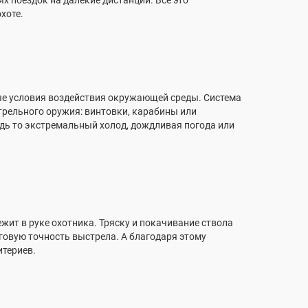
ях поездок на далекие дистанции. Все это
хоте.
ные условия воздействия окружающей среды. Система
трельного оружия: винтовки, карабины или
удь то экстремальный холод, дождливая погода или
жит в руке охотника. Тряску и покачивание ствола
говую точность выстрела. А благодаря этому
итериев.