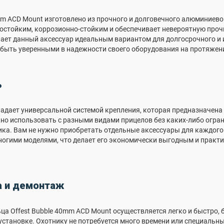
mm ACD Mount изготовлено из прочного и долговечного алюминиево
остойким, коррозионно-стойким и обеспечивает невероятную проч
ает данный аксессуар идеальным вариантом для долгосрочного и 
 быть уверенными в надежности своего оборудования на протяжени
ь
адает универсальной системой крепления, которая предназначена
но использовать с разными видами прицелов без каких-либо огран
ка. Вам не нужно приобретать отдельные аксессуары для каждого 
ногими моделями, что делает его экономически выгодным и практ
а и демонтаж
а Offest Bubble 40mm ACD Mount осуществляется легко и быстро,
установке. Охотнику не потребуется много времени или специальны