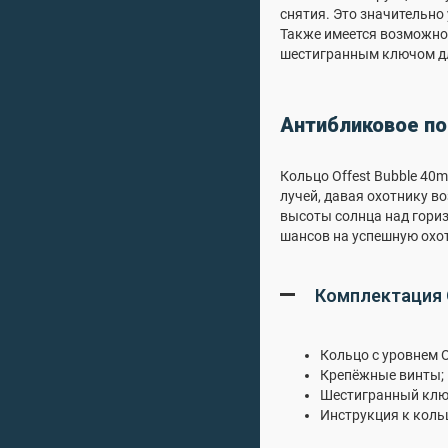
снятия. Это значительно
Также имеется возможнос
шестигранным ключом дл
Антибликовое п
Кольцо Offest Bubble 4
лучей, давая охотнику в
высоты солнца над гори
шансов на успешную охот
Комплектация 
Кольцо с уровнем O
Крепёжные винты;
Шестигранный клю
Инструкция к коль