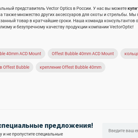
ьный представитель Vector Optics в России. У нас вы можете
купи
 а также множество других аксессуаров для охоты и стрельбы. Мы
азанный товар в кратчайшие сроки. Наша команда консультантов о
изму и безупречному качеству продукции компании VectorOptic!
ubble 40mm ACD Mount
Offest Bubble 40mm ACD Mount
кольцо
 Offest Bubble
крепление Offest Bubble 40mm
 специальные предложения!
 и не пропустите специальные