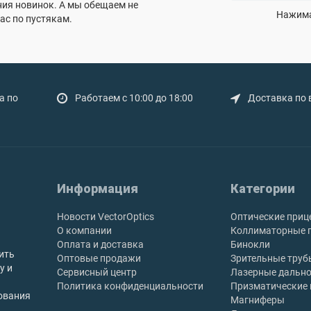
ния новинок. А мы обещаем не
Нажима
ас по пустякам.
а по
Работаем с 10:00 до 18:00
Доставка по 
Информация
Категории
Новости VectorOptics
Оптические приц
О компании
Коллиматорные 
Оплата и доставка
Бинокли
ить
Оптовые продажи
Зрительные труб
у и
Сервисный центр
Лазерные дальн
Политика конфиденциальности
Призматические
ования
Магниферы