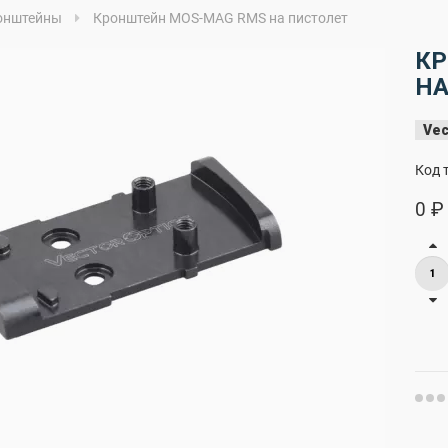
онштейны
Кронштейн MOS-MAG RMS на пистолет
КР
НА
Vec
Код 
0 ₽