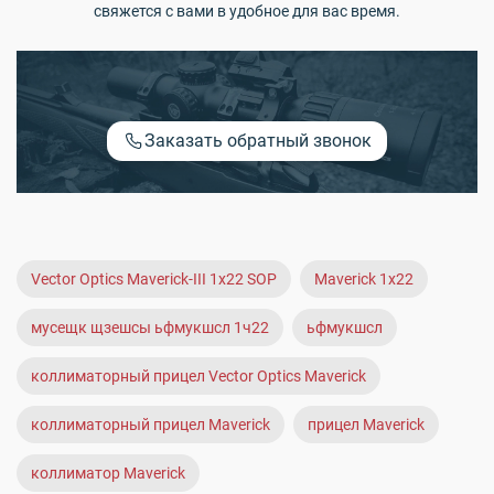
свяжется с вами в удобное для вас время.
Заказать обратный звонок
Vector Optics Maverick-III 1x22 SOP
Maverick 1x22
мусещк щзешсы ьфмукшсл 1ч22
ьфмукшсл
коллиматорный прицел Vector Optics Maverick
коллиматорный прицел Maverick
прицел Maverick
коллиматор Maverick