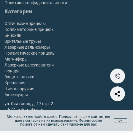
Политика конфиденциальности
Категории
Оптические прицелы
Коллиматорные прицелы
Бинокли
Зрительные трубы
Лазерные дальномеры
Призматические прицелы
Магниферы
Лазерные целеуказатели
Фонари
Защита оптики
Крепления
Чистка оружия
Аксессуары
ул. Скаковая, д. 17 стр. 2
info@vectoroptics.ru
8 (800) 222-98-82
Мы используем файлы cookie. Пользуясь нашим сайтом, вы
даете согласие на их использование. Файлы cookie
ok
Остались вопросы? Позвоните с 10:00 до 18:00, без выходных
помогают нам сделать сайт удобнее для вас