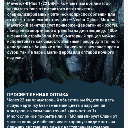
Maverick-II Plus 1×22 DBR — компактный коллиматор
закрытого типа от именитого изготовителя
специализированных оптических приспособлений для
охоты и тактической стрельбы — Vector Optics. Модель
Maverick-II заинтересует приверженцев загонной охоты,
любителей спортивной стрельбы на дистанции до 100м
и фанатов страйкбола. Коллиматорный прицел можно
использовать как самостоятельный прибор для точного
наведения на ближние цели в дневное и вечернее время
суток, так и в паре с магнифером или оптикой ночного
видения.
ПРОСВЕТЛЕННАЯ ОПТИКА
Через 22-миллиметровый объектив вы будете видеть
ясную картинку без изменений цвета и нарушений
контуров, с неизменно точной кратностью 1х.
Многослойное покрытие линз FMC нивелирует блики от
яркого солнца и обеспечивает хорошую видимость на
ближних дистанциях даже с наступлением сумерек.