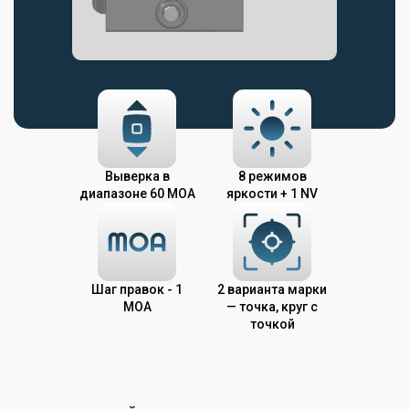
Выверка в
8 режимов
диапазоне 60 MOA
яркости + 1 NV
Шаг правок - 1
2 варианта марки
MOA
— точка, круг с
точкой