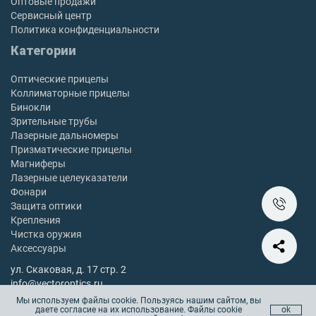
Оптовые продажи
Сервисный центр
Политика конфиденциальности
Категории
Оптические прицелы
Коллиматорные прицелы
Бинокли
Зрительные трубы
Лазерные дальномеры
Призматические прицелы
Магниферы
Лазерные целеуказатели
Фонари
Защита оптики
Крепления
Чистка оружия
Аксессуары
ул. Скаковая, д. 17 стр. 2
info@vectoroptics.ru
8 (800) 222-98-82
Мы используем файлы cookie. Пользуясь нашим сайтом, вы
даете согласие на их использование. Файлы cookie
ok
Остались вопросы? Позвоните с 10:00 до 18:00, без выходных