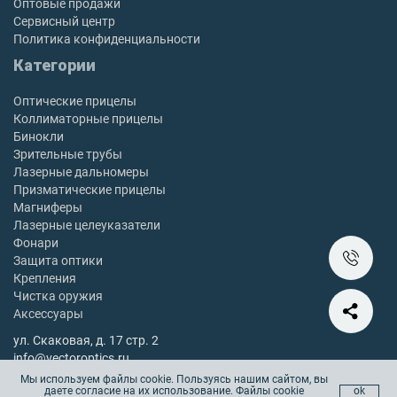
Оптовые продажи
Сервисный центр
Политика конфиденциальности
Категории
Оптические прицелы
Коллиматорные прицелы
Бинокли
Зрительные трубы
Лазерные дальномеры
Призматические прицелы
Магниферы
Лазерные целеуказатели
Фонари
Защита оптики
Крепления
Чистка оружия
Аксессуары
ул. Скаковая, д. 17 стр. 2
info@vectoroptics.ru
8 (800) 222-98-82
Мы используем файлы cookie. Пользуясь нашим сайтом, вы
даете согласие на их использование. Файлы cookie
ok
Остались вопросы? Позвоните с 10:00 до 18:00, без выходных