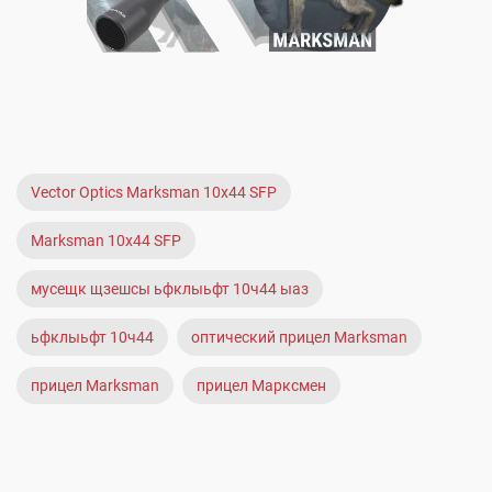
Vector Optics Marksman 10x44 SFP
Marksman 10x44 SFP
мусещк щзешсы ьфклыьфт 10ч44 ыаз
ьфклыьфт 10ч44
оптический прицел Marksman
прицел Marksman
прицел Марксмен