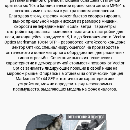
развлекательной стрельбы. Модель оснащена статичной
кратностью 10х и баллистической прицельной сеткой MPN-1 с
несколькими шкалами в ультратонком исполнении.
Благодаря этому, стрелок может быстро скорректировать
вынос прицельной марки исходя из размеров мишени,
скорости ее передвижения и силы ветра. Параметры
отстройки параллакса позволяют выставить настройки для
цели, находящейся в радиусе от 9,1 м до бесконечности. Vector
Optics Marksman 10x44 SFP – разработка китайского концерна
Вектор Оптикс, специализирующегося на производстве
оптического и коллиматорного оборудования для различных
типов стрельбы. Сочетание высоких технических
характеристик и демократичной стоимости позволяют Vector
Optics занимать лидирующие позиции в своей нише на
мировом рынке. Опираясь на отзывы на оптический прицел
Marksman 10x44 SFP и технические характеристики
устройства, можно определить ряд неоспоримых
преимуществ, выделяющих модель на фоне аналогов.