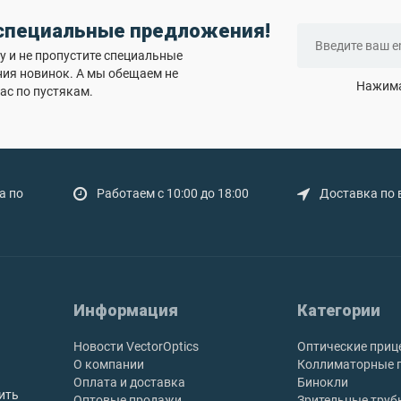
 специальные предложения!
 и не пропустите специальные
ния новинок. А мы обещаем не
Нажима
ас по пустякам.
а по
Работаем с 10:00 до 18:00
Доставка по 
Информация
Категории
Новости VectorOptics
Оптические приц
О компании
Коллиматорные 
Оплата и доставка
Бинокли
ить
Оптовые продажи
Зрительные труб