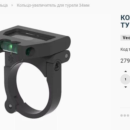
льца
Кольцо-увеличитель для турели 34мм
КО
ТУ
Vec
Код 
279