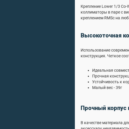
Крепление Lower 1/3 Co-W
коллиматоры в паре с ви
креплением RMSc на люб
Высокоточная к
Использование современн
конструкция. Четкое соо
Идеальная совмест
Прочная конструкц
Устойчивость к ко
Малый вес - 39г
Прочный корпус 
В качестве материала дл
аксессуару неуязвимость