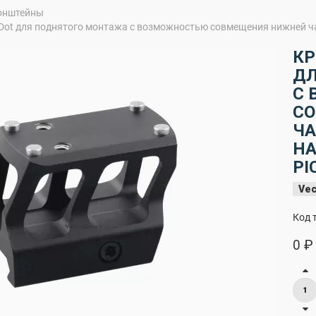
онштейны
ot для поднятого монтажа с возможностью совмещения нижней част
КР
ДЛ
С
С
ЧА
НА
PI
Vec
Код 
0 ₽