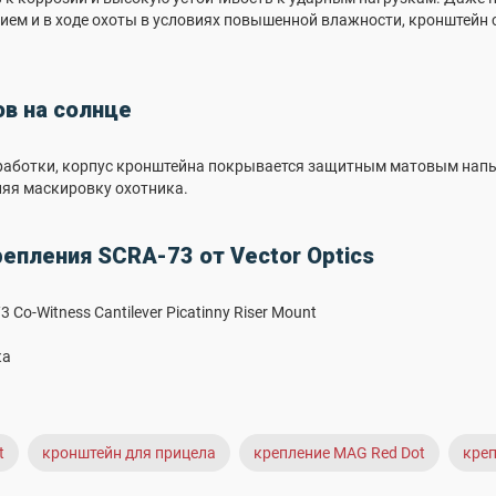
ем и в ходе охоты в условиях повышенной влажности, кронштейн 
ов на солнце
работки, корпус кронштейна покрывается защитным матовым напыл
няя маскировку охотника.
епления SCRA-73 от Vector Optics
 Co-Witness Cantilever Picatinny Riser Mount
ка
t
кронштейн для прицела
крепление MAG Red Dot
креп