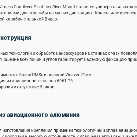
itness Cantilever Picatinny Riser Mount является универсальным а
нтовками для стрельбы на малых дистанциях. Консольное креплен
ой карабин с планкой Вивер.
онструкция
ых технологий и обработка аксессуаров на станках с ЧПУ позволяю
тношение всех линий и углов гарантирует надежную фиксацию при
имость с базой RMSc и планкой Weaver 21мм
ия из авиационного сплава 6061-T6
ррозии и отсутствие бликов
из авиационного алюминия
я изготовления крепления применен технологичный сплав авиацио
 к коррозии и высокую устойчивость к ударным нагрузкам. Даже п