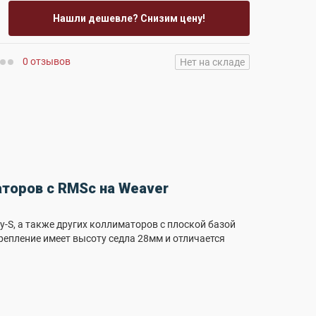
Нашли дешевле? Снизим цену!
0 отзывов
Нет на складе
аторов с RMSc на Weaver
y-S, а также других коллиматоров с плоской базой
репление имеет высоту седла 28мм и отличается