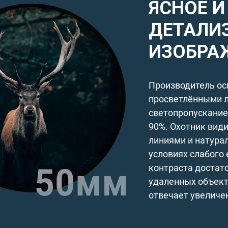
ЯСНОЕ И
ДЕТАЛИ
ИЗОБРА
Производитель ос
просветлёнными 
светопропускание
90%. Охотник вид
линиями и натура
условиях слабого 
контраста достат
удаленных объект
отвечает увеличе