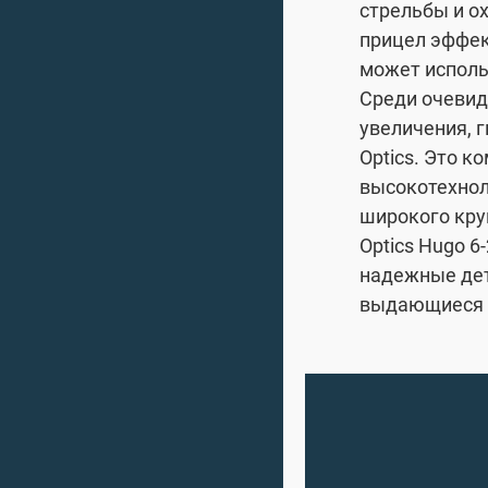
стрельбы и о
прицел эффек
может исполь
Среди очевид
увеличения, 
Optics. Это к
высокотехнол
широкого кру
Optics Hugo 
надежные дет
выдающиеся 