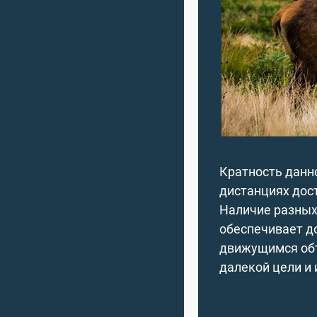
Кратность данно
дистанциях дос
Наличие разных
обеспечивает д
движущимся объ
далекой цели и 