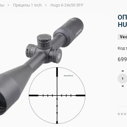
лы
Прицелы 1 Inch
Hugo 6-24x50 SFP
ОП
HU
Vec
Код 
699