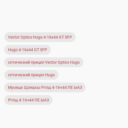
Vector Optics Hugo 4-16x44 GT SFP
Hugo 4-16x44 GT SFP
оптический прицел Vector Optics Hugo
оптический прицел Hugo
Мусещк Щзешсы Ргпщ 4-16ч44 ПЕ ЫАЗ
Ргпщ 4-16ч44 ПЕ ЫАЗ