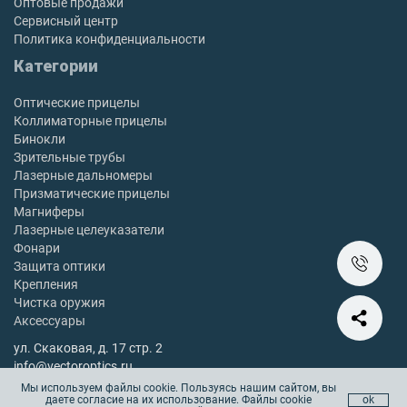
Оптовые продажи
Сервисный центр
Политика конфиденциальности
Категории
Оптические прицелы
Коллиматорные прицелы
Бинокли
Зрительные трубы
Лазерные дальномеры
Призматические прицелы
Магниферы
Лазерные целеуказатели
Фонари
Защита оптики
Крепления
Чистка оружия
Аксессуары
ул. Скаковая, д. 17 стр. 2
info@vectoroptics.ru
8 (800) 222-98-82
Мы используем файлы cookie. Пользуясь нашим сайтом, вы
даете согласие на их использование. Файлы cookie
ok
Остались вопросы? Позвоните с 10:00 до 18:00, без выходных