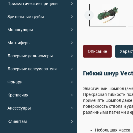
Призматические прицелы
Зрительные трубы
Монокуляры
Магниферы
Описание
Харак
Лазерные дальномеры
Лазерные целеуказатели
Гибкий шнур Vec
Фонари
Эластичный шомпол (змей
Прекрасная гибкость поз
Крепления
применять шомпол даже 
поверхность ствола и уд
Аксессуары
различными патчами и ер
Клиентам
Небольшая масса