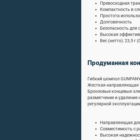
Превосходная тра
Компактность в с
Простота использ
Долговечность
Безопасность для 
Высокая эффектив
Вес (нетто): 23,5 г 
Продуманная кон
Гибкий шомпол GUNPANY 
Жесткая направляющая о
Бронзовые концевые эле
размягчение и удаление
регулярной эксплуатации
Направляющая для
Совместимость с 
Высокая надежнос