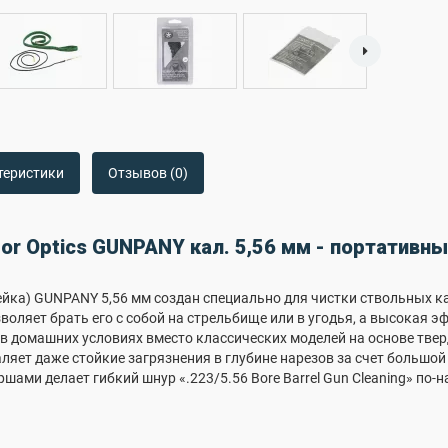
теристики
Отзывов (0)
tor Optics GUNPANY кал. 5,56 мм - портатив
ка) GUNPANY 5,56 мм создан специально для чистки ствольных ка
воляет брать его с собой на стрельбище или в угодья, а высокая 
в домашних условиях вместо классических моделей на основе тве
аляет даже стойкие загрязнения в глубине нарезов за счет большой
шами делает гибкий шнур «.223/5.56 Bore Barrel Gun Cleaning» по