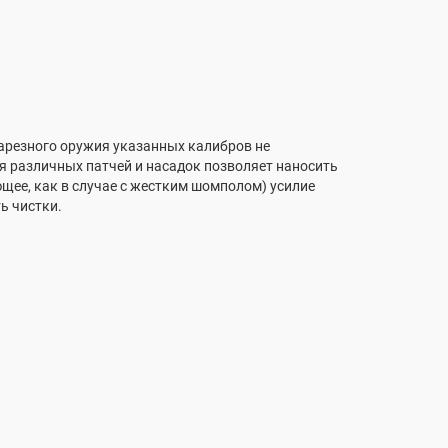
арезного оружия указанных калибров не
я различных патчей и насадок позволяет наносить
ющее, как в случае с жестким шомполом) усилие
ь чистки.
e Barrel Gun Cleaning