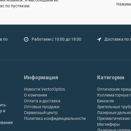
ния новинок. А мы обещаем не
Нажима
ас по пустякам.
а по
Работаем с 10:00 до 18:00
Доставка по 
Информация
Категории
Новости VectorOptics
Оптические приц
О компании
Коллиматорные 
Оплата и доставка
Бинокли
ить
Оптовые продажи
Зрительные труб
у и
Сервисный центр
Лазерные дальн
Политика конфиденциальности
Призматические
ования
Магниферы
Лазерные целеук