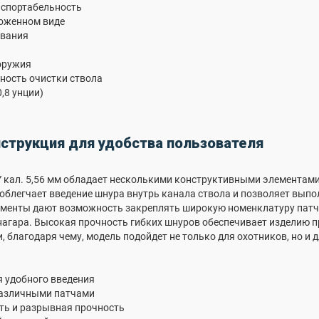
нспортабельность
ложенном виде
ования
оружия
ность очистки ствола
(0,8 унции)
струкция для удобства пользователя
кал. 5,56 мм обладает несколькими конструктивными элементами
блегчает введение шнура внутрь канала ствола и позволяет выпо
менты дают возможность закреплять широкую номенклатуру патче
 нагара. Высокая прочность гибких шнуров обеспечивает изделию 
, благодаря чему, модель подойдет не только для охотников, но и 
 удобного введения
различными патчами
ть и разрывная прочность