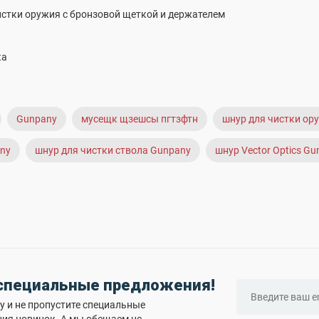
истки оружия с бронзовой щеткой и держателем
ка
Gunpany
мусещк щзешсы пгтзфтн
шнур для чистки ору
any
шнур для чистки ствола Gunpany
шнур Vector Optics G
 специальные предложения!
 и не пропустите специальные