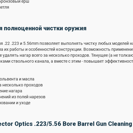
бронзовый ерш
петля
 полноценной чистки оружия
я .22 .223 и 5.56mm позволяет выполнять чистку любых моделей н
а их работы и особенностей конструкции. Возможность применени
е удалять нагар всего за несколько проходов. Тянущее (а не толка
нками ствольного канала, а вместе с этим - повышает эффективност
ольвента и масла
а несколько проходов
ние нагара
нений из полей нарезов
зовании и уходе
ия Vector Optics .223/5.56 Bor