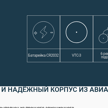
6 р
Батарейка CR2032
VTC-3
под
 И НАДЁЖНЫЙ КОРПУС ИЗ АВИ
выполнен из прочного авиационного