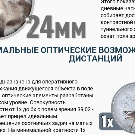
Этого показа
дневные часы
собирает дос
контрастной 
туннельного
охват поля з
АЛЬНЫЕ ОПТИЧЕСКИЕ ВОЗМОЖ
ДИСТАНЦИЙ
едназначена для оперативного
ржания движущегося объекта в поле
се оптические элементы разработаны
ком уровне. Совокупность
и от 1х до 6х с полем зрения 39,02 -
лает прицел идеальным
решения охотничьих задач на малых
ях. На минимальной кратности 1х