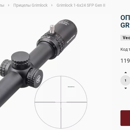
лы
Прицелы Grimlock
Grimlock 1-6x24 SFP Gen II
ОП
GR
Vec
Код 
119