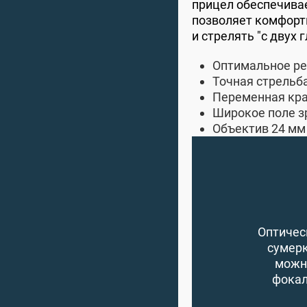
прицел обеспечива
позволяет комфорт
и стрелять "с двух г
Оптимальное ре
Точная стрельб
Переменная крат
Широкое поле з
Объектив 24 мм
Оптичес
сумерк
можно
фокал