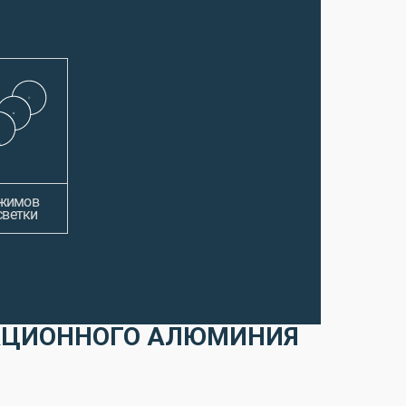
ежимов
светки
АЦИОННОГО АЛЮМИНИЯ