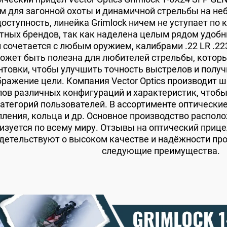
 для загонной охоты и динамичной стрельбы на не
доступность, линейка Grimlock ничем не уступает по
тных брендов, так как наделена целым рядом удоб
 сочетается с любым оружием, калибрами .22 LR .22
ожет быть полезна для любителей стрельбы, котор
нтовки, чтобы улучшить точность выстрелов и получ
бражение цели. Компания Vector Optics производит 
ов различных конфигураций и характеристик, чтоб
категорий пользователей. В ассортименте оптически
ления, кольца и др. Основное производство располо
изуется по всему миру. Отзывы на оптический прицел
детельствуют о высоком качестве и надёжности пр
следующие преимущества.