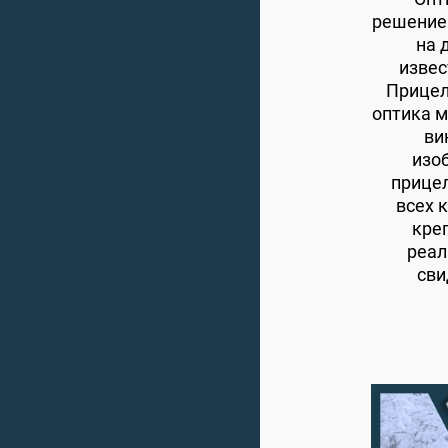
решением
на 
извес
Прицел
оптика м
ви
изо
прицел
всех 
креп
реал
сви