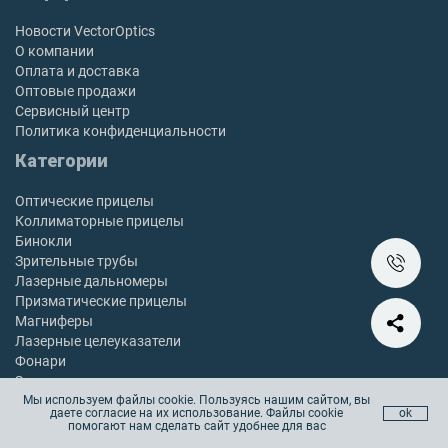
Новости VectorOptics
О компании
Оплата и доставка
Оптовые продажи
Сервисный центр
Политика конфиденциальности
Категории
Оптические прицелы
Коллиматорные прицелы
Бинокли
Зрительные трубы
Лазерные дальномеры
Призматические прицелы
Магниферы
Лазерные целеуказатели
Фонари
Защита оптики
Мы используем файлы cookie. Пользуясь нашим сайтом, вы
Крепления
даете согласие на их использование. Файлы cookie
ok
Чистка оружия
помогают нам сделать сайт удобнее для вас
Аксессуары