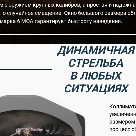
м с оружием крупных калибров, а простая и надежн
го случайное смещение. Окно большого размера обле
марка 6 MOA гарантирует быстроту наведения.
ДИНАМИЧНАЯ
СТРЕЛЬБА
В ЛЮБЫХ
СИТУАЦИЯХ
Коллимато
увеличенн
размером
процесс о