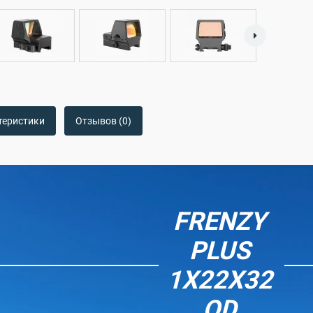
теристики
Отзывов (0)
FRENZY
PLUS
1X22X32
QD