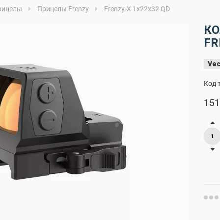
рицелы
Прицелы Frenzy
Frenzy-X 1x22x32 QD
К
FR
Vec
Код 
151