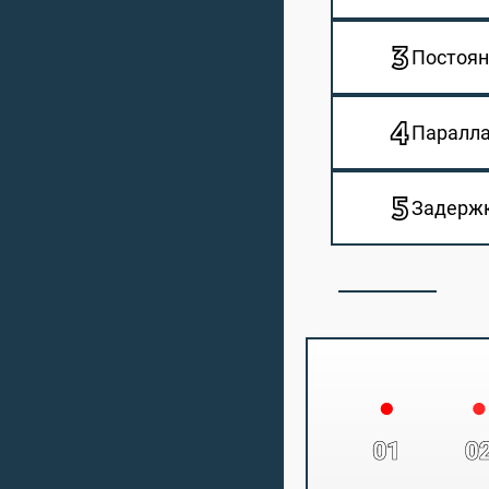
Постоян
Паралл
Задержк