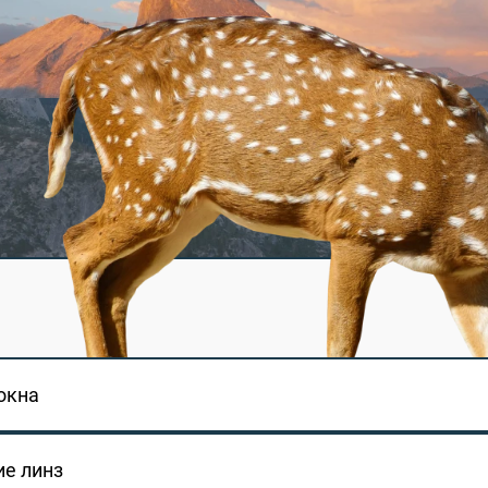
окна
е линз