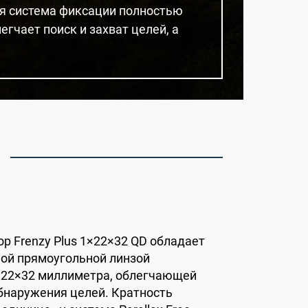
ая система фиксации полностью
гчает поиск и захват целей, а
р Frenzy Plus 1×22×32 QD обладает
ой прямоугольной линзой
 22×32 миллиметра, облегчающей
бнаружения целей. Кратность