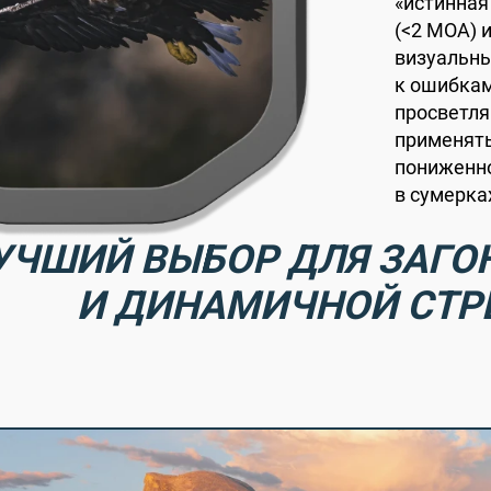
«истинная 
(<2 MOA) 
визуальны
к ошибкам
просветл
применять
пониженно
в сумерка
УЧШИЙ ВЫБОР ДЛЯ ЗАГО
И ДИНАМИЧНОЙ СТР