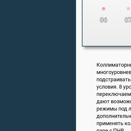
Коллиматорн
многоуровнев
подстраивать
условия. 8 ур
переключаемы
дают возмож
режимы под л
дополнительн
применять ко
паре с ПНВ.