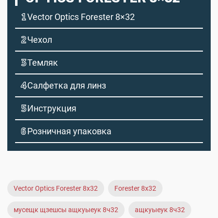
Vector Optics Forester 8×32
Чехол
Темляк
Салфетка для линз
Инструкция
Розничная упаковка
Vector Optics Forester 8x32
Forester 8x32
мусещк щзешсы ащкуыеук 8ч32
ащкуыеук 8ч32