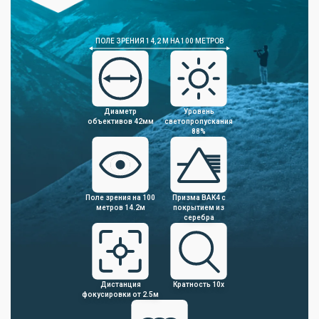
ПОЛЕ ЗРЕНИЯ 14,2 М НА 100 МЕТРОВ
Диаметр
Уровень
объективов 42мм
светопропускания
88%
Поле зрения на 100
Призма BAK4 с
метров 14.2м
покрытием из
серебра
Дистанция
Кратность 10х
фокусировки от 2.5м