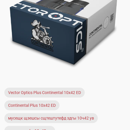
Vector Optics Plus Continental 10x42 ED
Continental Plus 10x42 ED
мусещк щзешсы сщтештутефд здгы 10ч42 ув