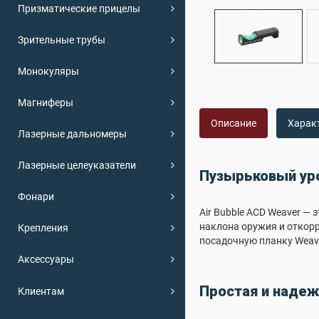
Призматические прицелы
Зрительные трубы
Монокуляры
Магниферы
Описание
Харак
Лазерные дальномеры
Лазерные целеуказатели
Пузырьковый уро
Фонари
Air Bubble ACD Weaver —
наклона оружия и откорр
Крепления
посадочную планку Weaver
Аксессуары
Простая и надеж
Клиентам