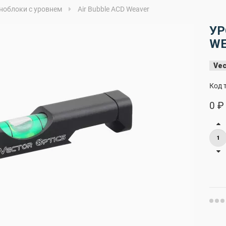
ноблоки с уровнем
Air Bubble ACD Weaver
УР
WE
Vec
Код 
0 ₽