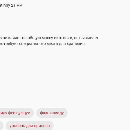
tinny 21 мм.
cs не влияет на общую массу винтовки, не вызывает
потребует специального места для хранения.
иду фсв цуфцук
фшк ишииду
уровень для прицела