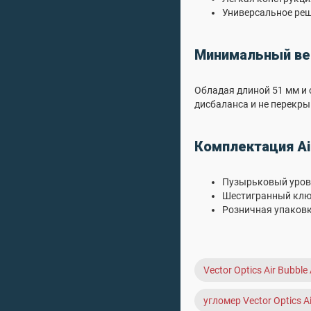
Универсальное реше
Минимальный ве
Обладая длиной 51 мм и 
дисбаланса и не перекры
Комплектация Ai
Пузырьковый уровен
Шестигранный ключ
Розничная упаковк
Vector Optics Air Bubbl
угломер Vector Optics A