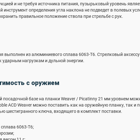
укцией и не требуя источника питания, пузырьковый уровень явл
 инструмент определения угла наклона не подведет в полевых ус
охранить правильное положение ствола при стрельбе с рук.
я выполнен из алюминиевого сплава 6063-T6. Стрелковый аксессу
 ударным нагрузкам и дульной энергии.
тимость с оружием
 посадочной базе на планки Weaver / Picatinny 21 мм уровнем мо
ubble ACD Weaver можно поставить как на оружейную планку, так и 
ью шестигранного ключа, входящего в комплект поставки.
 сплава 6063-T6;
ррозии;
 весом 11 г;