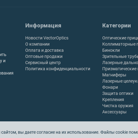
Информация
Категории
Новости VectorOptics
Оптические приц
О компании
Коллиматорные 
Оплата и доставка
Бинокли
ить
Оптовые продажи
Зрительные труб
у и
Сервисный центр
Лазерные дальн
Политика конфиденциальности
Призматические
ования
Магниферы
Лазерные целеук
Фонари
Защита оптики
Крепления
Чистка оружия
Аксессуары
айтом, вы даете согласие на их использование. Файлы cookie помо