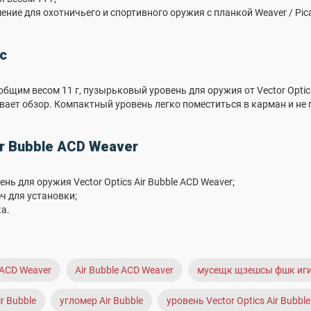
ние для охотничьего и спортивного оружия с планкой Weaver / Pica
с
общим весом 11 г, пузырьковый уровень для оружия от Vector Opti
вает обзор. Компактный уровень легко поместиться в карман и не 
r Bubble ACD Weaver
ь для оружия Vector Optics Air Bubble ACD Weaver;
 для установки;
а.
e ACD Weaver
Air Bubble ACD Weaver
мусещк щзешсы фшк иги
ir Bubble
угломер Air Bubble
уровень Vector Optics Air Bubble