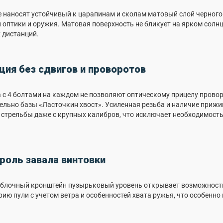
 наносят устойчивый к царапинам и сколам матовый слой черного 
 оптики и оружия. Матовая поверхность не бликует на ярком солнце
х дистанций.
ия без сдвигов и проворотов
 с 4 болтами на каждом не позволяют оптическому прицелу провор
тельно базы «Ласточкин хвост». Усиленная резьба и наличие при
стрельбы даже с крупных калибров, что исключает необходимость
роль завала винтовки
блочный кронштейн пузырьковый уровень открывает возможность 
ию пули с учетом ветра и особенностей хвата ружья, что особенно 