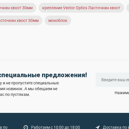
точкин хвост 30мм
крепление Vector Optics Ласточкин хвост
Ласточкин хвост 30мм
моноблок
 специальные предложения!
 и не пропустите специальные
ния новинок. А мы обещаем не
Нажима
ас по пустякам.
а по
Работаем с 10:00 до 18:00
Доставка по 