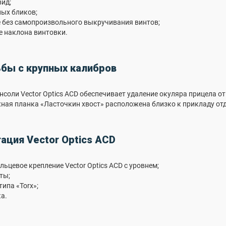
ид;
ных бликов;
 без самопроизвольного выкручивания винтов;
е наклона винтовки.
бы с крупных калибров
соли Vector Optics ACD обеспечивает удаление окуляра прицела от 
ная планка «Ласточкин хвост» расположена близко к прикладу от
ация Vector Optics ACD
ьцевое крепление Vector Optics ACD с уровнем;
ты;
ипа «Torx»;
а.