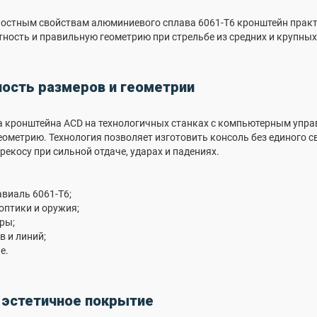
остным свойствам алюминиевого сплава 6061-T6 кронштейн практи
тность и правильную геометрию при стрельбе из средних и крупных
ость размеров и геометрии
 кронштейна ACD на технологичных станках с компьютерным управ
ометрию. Технология позволяет изготовить консоль без единого с
рекосу при сильной отдаче, ударах и падениях.
авиаль 6061-T6;
оптики и оружия;
ры;
в и линий;
е.
 эстетичное покрытие