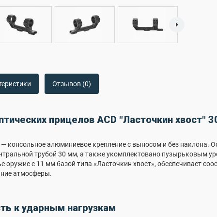
теристики
Отзывов (0)
птических прицелов ACD "Ласточкин хвост" 3
ail — консольное алюминиевое крепление с выносом и без наклона.
нтральной трубой 30 мм, а также укомплектовано пузырьковым ур
ье оружие с 11 мм базой типа «Ласточкин хвост», обеспечивает со
яние атмосферы.
ть к ударным нагрузкам