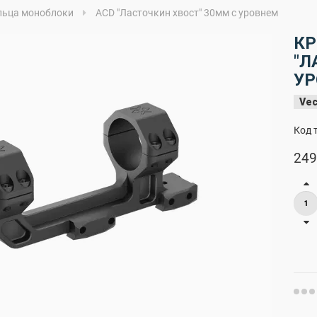
льца моноблоки
ACD "Ласточкин хвост" 30мм с уровнем
КР
"Л
У
Vec
Код 
249