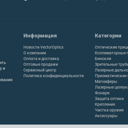
Информация
Категории
Новости VectorOptics
Оптические приц
О компании
Коллиматорные 
Оплата и доставка
Бинокли
ить
Оптовые продажи
Зрительные труб
у и
Сервисный центр
Лазерные дальн
Политика конфиденциальности
Призматические
ования
Магниферы
Лазерные целеук
Фонари
Защита оптики
Крепления
Чистка оружия
Аксессуары