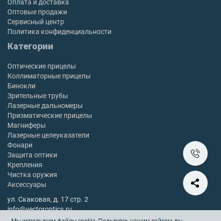
Оплата и доставка
Оптовые продажи
Сервисный центр
Политика конфиденциальности
Категории
Оптические прицелы
Коллиматорные прицелы
Бинокли
Зрительные трубы
Лазерные дальномеры
Призматические прицелы
Магниферы
Лазерные целеуказатели
Фонари
Защита оптики
Крепления
Чистка оружия
Аксессуары
ул. Скаковая, д. 17 стр. 2
info@vectoroptics.ru
8 (800) 222-98-82
Мы используем файлы cookie. Пользуясь нашим сайтом, вы