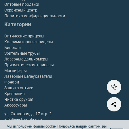
Оптовые продажи
Сервисный центр
Политика конфиденциальности
Категории
Оптические прицелы
Коллиматорные прицелы
Бинокли
Зрительные трубы
Лазерные дальномеры
Призматические прицелы
Магниферы
Лазерные целеуказатели
Фонари
Защита оптики
Крепления
Чистка оружия
Аксессуары
ул. Скаковая, д. 17 стр. 2
info@vectoroptics.ru
8 (800) 222-98-82
Мы используем файлы cookie. Пользуясь нашим сайтом, вы