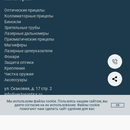
Оптические прицелы
Коллиматорные прицелы
Бинокли
Зрительные трубы
Лазерные дальномеры
Призматические прицелы
Магниферы
Лазерные целеуказатели
Фонари
Защита оптики
Крепления
Чистка оружия
Аксессуары
ул. Скаковая, д. 17 стр. 2
info@vectoroptics.ru
8 (800) 222-98-82
Мы используем файлы cookie. Пользуясь нашим сайтом, вы
даете согласие на их использование. Файлы cookie
ok
Остались вопросы? Позвоните с 10:00 до 18:00, без выходных
помогают нам сделать сайт удобнее для вас
Copyright © 2025 vectoroptics.ru