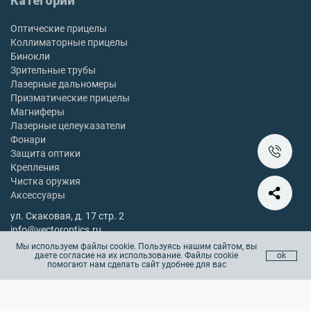
Категории
Оптические прицелы
Коллиматорные прицелы
Бинокли
Зрительные трубы
Лазерные дальномеры
Призматические прицелы
Магниферы
Лазерные целеуказатели
Фонари
Защита оптики
Крепления
Чистка оружия
Аксессуары
ул. Скаковая, д. 17 стр. 2
info@vectoroptics.ru
8 (800) 222-98-82
Мы используем файлы cookie. Пользуясь нашим сайтом, вы
даете согласие на их использование. Файлы cookie
ok
Остались вопросы? Позвоните с 10:00 до 18:00, без выходных
помогают нам сделать сайт удобнее для вас
Copyright © 2025 vectoroptics.ru